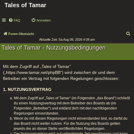
Tales of Tamar
FAQ
Anmelden
S
Foren-Übersicht
Aktuelle Zeit: Sa Aug 08, 2026 4:09 am
u
Tales of Tamar - Nutzungsbedingungen
c
h
e
Mit dem Zugriff auf „Tales of Tamar“
(„https://www.tamar.net/phpBB“) wird zwischen dir und dem
Betreiber ein Vertrag mit folgenden Regelungen geschlossen:
1. NUTZUNGSVERTRAG
Mit dem Zugriff auf „Tales of Tamar“ (im Folgenden „das Board“) schließt
du einen Nutzungsvertrag mit dem Betreiber des Boards ab (im
Folgenden „Betreiber“) und erklärst dich mit den nachfolgenden
Regelungen einverstanden.
Wenn du mit diesen Regelungen nicht einverstanden bist, so darfst du
das Board nicht weiter nutzen. Für die Nutzung des Boards gelten
jeweils die an dieser Stelle veröffentlichten Regelungen.
Der Nutzungsvertrag wird auf unbestimmte Zeit geschlossen und kann