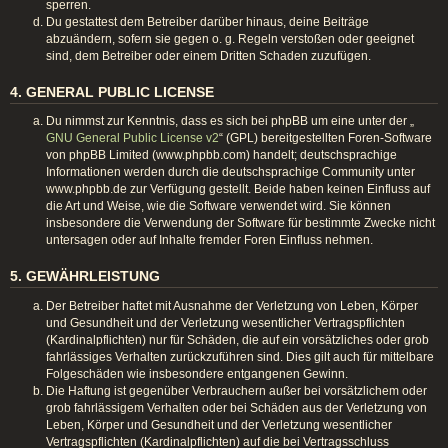
sperren.
Du gestattest dem Betreiber darüber hinaus, deine Beiträge
abzuändern, sofern sie gegen o. g. Regeln verstoßen oder geeignet
sind, dem Betreiber oder einem Dritten Schaden zuzufügen.
4. GENERAL PUBLIC LICENSE
Du nimmst zur Kenntnis, dass es sich bei phpBB um eine unter der „
GNU General Public License v2
“ (GPL) bereitgestellten Foren-Software
von phpBB Limited (www.phpbb.com) handelt; deutschsprachige
Informationen werden durch die deutschsprachige Community unter
www.phpbb.de zur Verfügung gestellt. Beide haben keinen Einfluss auf
die Art und Weise, wie die Software verwendet wird. Sie können
insbesondere die Verwendung der Software für bestimmte Zwecke nicht
untersagen oder auf Inhalte fremder Foren Einfluss nehmen.
5. GEWÄHRLEISTUNG
Der Betreiber haftet mit Ausnahme der Verletzung von Leben, Körper
und Gesundheit und der Verletzung wesentlicher Vertragspflichten
(Kardinalpflichten) nur für Schäden, die auf ein vorsätzliches oder grob
fahrlässiges Verhalten zurückzuführen sind. Dies gilt auch für mittelbare
Folgeschäden wie insbesondere entgangenen Gewinn.
Die Haftung ist gegenüber Verbrauchern außer bei vorsätzlichem oder
grob fahrlässigem Verhalten oder bei Schäden aus der Verletzung von
Leben, Körper und Gesundheit und der Verletzung wesentlicher
Vertragspflichten (Kardinalpflichten) auf die bei Vertragsschluss