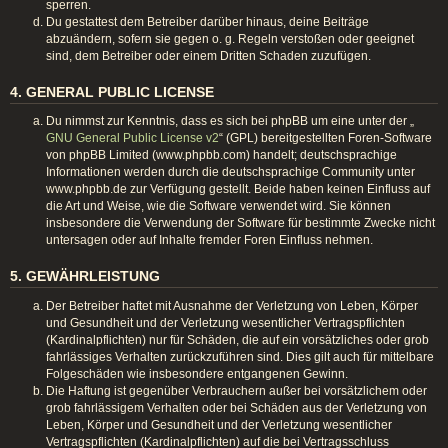
sperren.
Du gestattest dem Betreiber darüber hinaus, deine Beiträge
abzuändern, sofern sie gegen o. g. Regeln verstoßen oder geeignet
sind, dem Betreiber oder einem Dritten Schaden zuzufügen.
4. GENERAL PUBLIC LICENSE
Du nimmst zur Kenntnis, dass es sich bei phpBB um eine unter der „
GNU General Public License v2
“ (GPL) bereitgestellten Foren-Software
von phpBB Limited (www.phpbb.com) handelt; deutschsprachige
Informationen werden durch die deutschsprachige Community unter
www.phpbb.de zur Verfügung gestellt. Beide haben keinen Einfluss auf
die Art und Weise, wie die Software verwendet wird. Sie können
insbesondere die Verwendung der Software für bestimmte Zwecke nicht
untersagen oder auf Inhalte fremder Foren Einfluss nehmen.
5. GEWÄHRLEISTUNG
Der Betreiber haftet mit Ausnahme der Verletzung von Leben, Körper
und Gesundheit und der Verletzung wesentlicher Vertragspflichten
(Kardinalpflichten) nur für Schäden, die auf ein vorsätzliches oder grob
fahrlässiges Verhalten zurückzuführen sind. Dies gilt auch für mittelbare
Folgeschäden wie insbesondere entgangenen Gewinn.
Die Haftung ist gegenüber Verbrauchern außer bei vorsätzlichem oder
grob fahrlässigem Verhalten oder bei Schäden aus der Verletzung von
Leben, Körper und Gesundheit und der Verletzung wesentlicher
Vertragspflichten (Kardinalpflichten) auf die bei Vertragsschluss