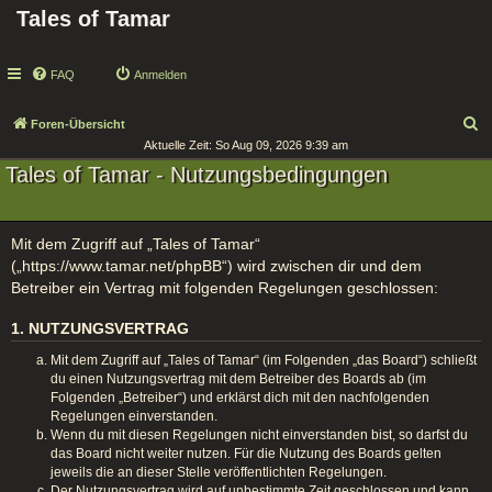
Tales of Tamar
FAQ
Anmelden
S
Foren-Übersicht
Aktuelle Zeit: So Aug 09, 2026 9:39 am
u
Tales of Tamar - Nutzungsbedingungen
c
h
e
Mit dem Zugriff auf „Tales of Tamar“
(„https://www.tamar.net/phpBB“) wird zwischen dir und dem
Betreiber ein Vertrag mit folgenden Regelungen geschlossen:
1. NUTZUNGSVERTRAG
Mit dem Zugriff auf „Tales of Tamar“ (im Folgenden „das Board“) schließt
du einen Nutzungsvertrag mit dem Betreiber des Boards ab (im
Folgenden „Betreiber“) und erklärst dich mit den nachfolgenden
Regelungen einverstanden.
Wenn du mit diesen Regelungen nicht einverstanden bist, so darfst du
das Board nicht weiter nutzen. Für die Nutzung des Boards gelten
jeweils die an dieser Stelle veröffentlichten Regelungen.
Der Nutzungsvertrag wird auf unbestimmte Zeit geschlossen und kann