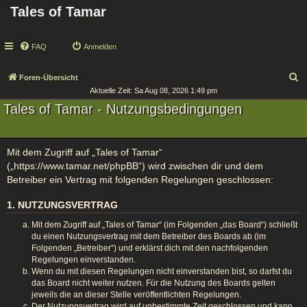
Tales of Tamar
FAQ
Anmelden
S
Foren-Übersicht
Aktuelle Zeit: Sa Aug 08, 2026 1:49 pm
u
Tales of Tamar - Nutzungsbedingungen
c
h
e
Mit dem Zugriff auf „Tales of Tamar“
(„https://www.tamar.net/phpBB“) wird zwischen dir und dem
Betreiber ein Vertrag mit folgenden Regelungen geschlossen:
1. NUTZUNGSVERTRAG
Mit dem Zugriff auf „Tales of Tamar“ (im Folgenden „das Board“) schließt
du einen Nutzungsvertrag mit dem Betreiber des Boards ab (im
Folgenden „Betreiber“) und erklärst dich mit den nachfolgenden
Regelungen einverstanden.
Wenn du mit diesen Regelungen nicht einverstanden bist, so darfst du
das Board nicht weiter nutzen. Für die Nutzung des Boards gelten
jeweils die an dieser Stelle veröffentlichten Regelungen.
Der Nutzungsvertrag wird auf unbestimmte Zeit geschlossen und kann