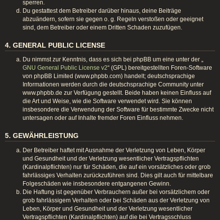
sperren.
Du gestattest dem Betreiber darüber hinaus, deine Beiträge
abzuändern, sofern sie gegen o. g. Regeln verstoßen oder geeignet
sind, dem Betreiber oder einem Dritten Schaden zuzufügen.
4. GENERAL PUBLIC LICENSE
Du nimmst zur Kenntnis, dass es sich bei phpBB um eine unter der „
GNU General Public License v2
“ (GPL) bereitgestellten Foren-Software
von phpBB Limited (www.phpbb.com) handelt; deutschsprachige
Informationen werden durch die deutschsprachige Community unter
www.phpbb.de zur Verfügung gestellt. Beide haben keinen Einfluss auf
die Art und Weise, wie die Software verwendet wird. Sie können
insbesondere die Verwendung der Software für bestimmte Zwecke nicht
untersagen oder auf Inhalte fremder Foren Einfluss nehmen.
5. GEWÄHRLEISTUNG
Der Betreiber haftet mit Ausnahme der Verletzung von Leben, Körper
und Gesundheit und der Verletzung wesentlicher Vertragspflichten
(Kardinalpflichten) nur für Schäden, die auf ein vorsätzliches oder grob
fahrlässiges Verhalten zurückzuführen sind. Dies gilt auch für mittelbare
Folgeschäden wie insbesondere entgangenen Gewinn.
Die Haftung ist gegenüber Verbrauchern außer bei vorsätzlichem oder
grob fahrlässigem Verhalten oder bei Schäden aus der Verletzung von
Leben, Körper und Gesundheit und der Verletzung wesentlicher
Vertragspflichten (Kardinalpflichten) auf die bei Vertragsschluss