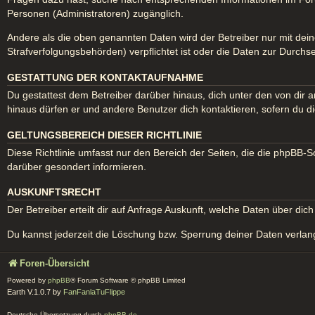
Personen (Administratoren) zugänglich.
Andere als die oben genannten Daten wird der Betreiber nur mit dein
Strafverfolgungsbehörden) verpflichtet ist oder die Daten zur Durchse
GESTATTUNG DER KONTAKTAUFNAHME
Du gestattest dem Betreiber darüber hinaus, dich unter den von dir a
hinaus dürfen er und andere Benutzer dich kontaktieren, sofern du di
GELTUNGSBEREICH DIESER RICHTLINIE
Diese Richtlinie umfasst nur den Bereich der Seiten, die die phpBB-
darüber gesondert informieren.
AUSKUNFTSRECHT
Der Betreiber erteilt dir auf Anfrage Auskunft, welche Daten über dich
Du kannst jederzeit die Löschung bzw. Sperrung deiner Daten verlange
Foren-Übersicht
Powered by
phpBB
® Forum Software © phpBB Limited
Earth V.1.0.7 by
FanFanlaTuFlippe
Deutsche Übersetzung durch
phpBB.de