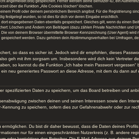
icht angemeldet bist) gespeichert. Ferner werden deine Benutzer-ID, ein Authentif
rzeit über die Funktion „Alle Cookies löschen“ löschen.
 deinem Profil oder deinem persönlichem Bereich angibst. Für die Registrierung s
festgelegt wurden, so ist dies für dich vor deren Eingabe ersichtlich.
e dort eingegebenen Daten ebenfalls gespeichert. Gleiches gilt, wenn du einen Bei
ichert: Löschen und Ändern von Beiträgen (dazu zählen Private Nachrichten und U
Die von deinem Browser übermittelte Browser-Kennzeichnung (User Agent) wird nur 
n gespeichert werden. Dazu gehören dein Abstimmungsverhalten bei Umfragen, der 
hert, so dass es sicher ist. Jedoch wird dir empfohlen, dieses Passwo
also geh mit ihm sorgsam um. Insbesondere wird dich kein Vertreter des
haben, so kannst du die Funktion „Ich habe mein Passwort vergessen“
in neu generiertes Passwort an diese Adresse, mit dem du dann auf 
er spezifizierten Daten zu speichern, um das Board betreiben und anb
essenabwägung zwischen deinen und seinen Interessen sowie den Intere
-Kennung zu speichern, sofern dies zur Gefahrenabwehr oder zur recht
möglichen. Du bist dir daher bewusst, dass die Daten deines Profils un
rmationen nur für einen eingeschränkten Nutzerkreis (z. B. andere regi
 oder kontaktiere den Betreiber. Die E-Mail-Adresse aus deinem Profil