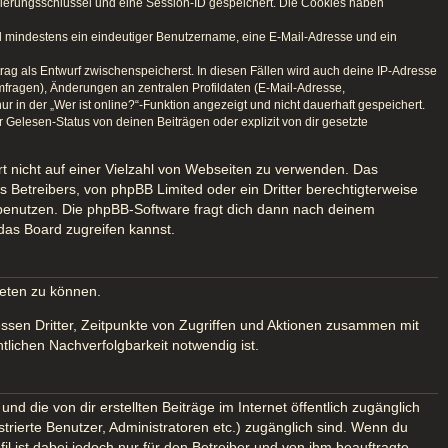
izierungsschlüssel und eine Session-ID gespeichert. Die Cookies haben
ind mindestens ein eindeutiger Benutzername, eine E-Mail-Adresse und ein
trag als Entwurf zwischenspeicherst. In diesen Fällen wird auch deine IP-Adresse
mfragen), Änderungen an zentralen Profildaten (E-Mail-Adresse,
in der „Wer ist online?“-Funktion angezeigt und nicht dauerhaft gespeichert.
Gelesen-Status von deinen Beiträgen oder explizit von dir gesetzte
rt nicht auf einer Vielzahl von Webseiten zu verwenden. Das
 Betreibers, von phpBB Limited oder ein Dritter berechtigterweise
 benutzen. Die phpBB-Software fragt dich dann nach deinem
das Board zugreifen kannst.
ieten zu können.
ssen Dritter, Zeitpunkte von Zugriffen und Aktionen zusammen mit
lichen Nachverfolgbarkeit notwendig ist.
d die von dir erstellten Beiträge im Internet öffentlich zugänglich
strierte Benutzer, Administratoren etc.) zugänglich sind. Wenn du
 ist dabei jedoch nur für den Betreiber und von ihm beauftragte