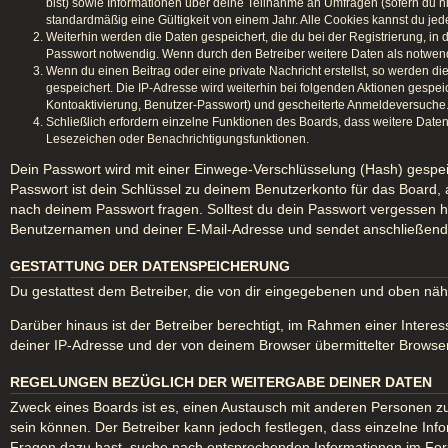
bist) sowie Informationen über deine Teilnahme an Umfragen (sofern du n
standardmäßig eine Gültigkeit von einem Jahr. Alle Cookies kannst du jede
Weiterhin werden die Daten gespeichert, die du bei der Registrierung, in
Passwort notwendig. Wenn durch den Betreiber weitere Daten als notwendig 
Wenn du einen Beitrag oder eine private Nachricht erstellst, so werden di
gespeichert. Die IP-Adresse wird weiterhin bei folgenden Aktionen gespe
Kontoaktivierung, Benutzer-Passwort) und gescheiterte Anmeldeversuche. 
Schließlich erfordern einzelne Funktionen des Boards, dass weitere Date
Lesezeichen oder Benachrichtigungsfunktionen.
Dein Passwort wird mit einer Einwege-Verschlüsselung (Hash) gespeic
Passwort ist dein Schlüssel zu deinem Benutzerkonto für das Board, 
nach deinem Passwort fragen. Solltest du dein Passwort vergessen 
Benutzernamen und deiner E-Mail-Adresse und sendet anschließend e
GESTATTUNG DER DATENSPEICHERUNG
Du gestattest dem Betreiber, die von dir eingegebenen und oben näh
Darüber hinaus ist der Betreiber berechtigt, im Rahmen einer Inter
deiner IP-Adresse und der von deinem Browser übermittelter Browser
REGELUNGEN BEZÜGLICH DER WEITERGABE DEINER DATEN
Zweck eines Boards ist es, einen Austausch mit anderen Personen zu er
sein können. Der Betreiber kann jedoch festlegen, dass einzelne Info
Fragen dazu hast, suche nach entsprechenden Informationen im Forum