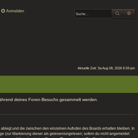
Anmelden
SUCHE
ER
Aktuelle Zeit: Sa Aug 08, 2026 6:59 pm
ie während deines Foren-Besuchs gesammelt werden.
ablegt und die zwischen den einzelnen Aufrufen des Boards erhalten bleiben. In
räge (zur Markierung dieser als gelesen/ungelesen; sofern du nicht angemeldet