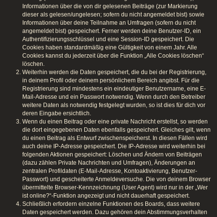
Informationen über die von dir gelesenen Beiträge (zur Markierung
dieser als gelesen/ungelesen; sofern du nicht angemeldet bist) sowie
Informationen über deine Teilnahme an Umfragen (sofern du nicht
angemeldet bist) gespeichert. Ferner werden deine Benutzer-ID, ein
Authentifizierungsschlüssel und eine Session-ID gespeichert. Die
Cookies haben standardmäßig eine Gültigkeit von einem Jahr. Alle
Cookies kannst du jederzeit über die Funktion „Alle Cookies löschen“
löschen.
Weiterhin werden die Daten gespeichert, die du bei der Registrierung,
in deinem Profil oder deinem persönlichem Bereich angibst. Für die
Registrierung sind mindestens ein eindeutiger Benutzername, eine E-
Mail-Adresse und ein Passwort notwendig. Wenn durch den Betreiber
weitere Daten als notwendig festgelegt wurden, so ist dies für dich vor
deren Eingabe ersichtlich.
Wenn du einen Beitrag oder eine private Nachricht erstellst, so werden
die dort eingegebenen Daten ebenfalls gespeichert. Gleiches gilt, wenn
du einen Beitrag als Entwurf zwischenspeicherst. In diesen Fällen wird
auch deine IP-Adresse gespeichert. Die IP-Adresse wird weiterhin bei
folgenden Aktionen gespeichert: Löschen und Ändern von Beiträgen
(dazu zählen Private Nachrichten und Umfragen), Änderungen an
zentralen Profildaten (E-Mail-Adresse, Kontoaktivierung, Benutzer-
Passwort) und gescheiterte Anmeldeversuche. Die von deinem Browser
übermittelte Browser-Kennzeichnung (User Agent) wird nur in der „Wer
ist online?“-Funktion angezeigt und nicht dauerhaft gespeichert.
Schließlich erfordern einzelne Funktionen des Boards, dass weitere
Daten gespeichert werden. Dazu gehören dein Abstimmungsverhalten