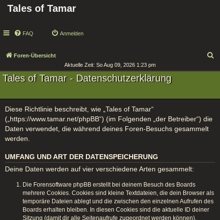
Tales of Tamar
FAQ
Anmelden
S
Foren-Übersicht
Aktuelle Zeit: So Aug 09, 2026 1:23 pm
u
Tales of Tamar - Datenschutzerklärung
c
h
e
Diese Richtlinie beschreibt, wie „Tales of Tamar“
(„https://www.tamar.net/phpBB“) (im Folgenden „der Betreiber“) die
Daten verwendet, die während deines Foren-Besuchs gesammelt
werden.
UMFANG UND ART DER DATENSPEICHERUNG
Deine Daten werden auf vier verschiedene Arten gesammelt:
Die Forensoftware phpBB erstellt bei deinem Besuch des Boards
mehrere Cookies. Cookies sind kleine Textdateien, die dein Browser als
temporäre Dateien ablegt und die zwischen den einzelnen Aufrufen des
Boards erhalten bleiben. In diesen Cookies sind die aktuelle ID deiner
Sitzung (damit dir alle Seitenaufrufe zugeordnet werden können),