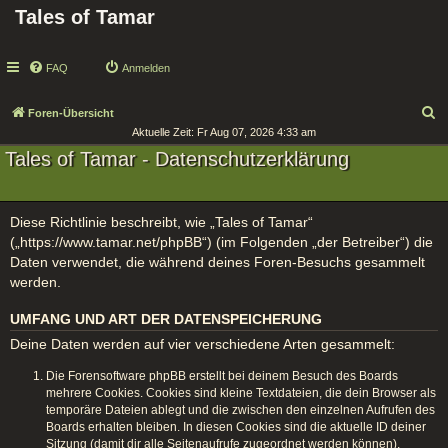
Tales of Tamar
FAQ
Anmelden
S
Foren-Übersicht
Aktuelle Zeit: Fr Aug 07, 2026 4:33 am
u
Tales of Tamar - Datenschutzerklärung
c
h
e
Diese Richtlinie beschreibt, wie „Tales of Tamar“
(„https://www.tamar.net/phpBB“) (im Folgenden „der Betreiber“) die
Daten verwendet, die während deines Foren-Besuchs gesammelt
werden.
UMFANG UND ART DER DATENSPEICHERUNG
Deine Daten werden auf vier verschiedene Arten gesammelt:
Die Forensoftware phpBB erstellt bei deinem Besuch des Boards
mehrere Cookies. Cookies sind kleine Textdateien, die dein Browser als
temporäre Dateien ablegt und die zwischen den einzelnen Aufrufen des
Boards erhalten bleiben. In diesen Cookies sind die aktuelle ID deiner
Sitzung (damit dir alle Seitenaufrufe zugeordnet werden können),