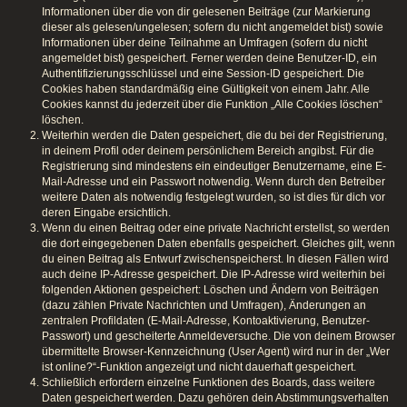
Informationen über die von dir gelesenen Beiträge (zur Markierung
dieser als gelesen/ungelesen; sofern du nicht angemeldet bist) sowie
Informationen über deine Teilnahme an Umfragen (sofern du nicht
angemeldet bist) gespeichert. Ferner werden deine Benutzer-ID, ein
Authentifizierungsschlüssel und eine Session-ID gespeichert. Die
Cookies haben standardmäßig eine Gültigkeit von einem Jahr. Alle
Cookies kannst du jederzeit über die Funktion „Alle Cookies löschen“
löschen.
Weiterhin werden die Daten gespeichert, die du bei der Registrierung,
in deinem Profil oder deinem persönlichem Bereich angibst. Für die
Registrierung sind mindestens ein eindeutiger Benutzername, eine E-
Mail-Adresse und ein Passwort notwendig. Wenn durch den Betreiber
weitere Daten als notwendig festgelegt wurden, so ist dies für dich vor
deren Eingabe ersichtlich.
Wenn du einen Beitrag oder eine private Nachricht erstellst, so werden
die dort eingegebenen Daten ebenfalls gespeichert. Gleiches gilt, wenn
du einen Beitrag als Entwurf zwischenspeicherst. In diesen Fällen wird
auch deine IP-Adresse gespeichert. Die IP-Adresse wird weiterhin bei
folgenden Aktionen gespeichert: Löschen und Ändern von Beiträgen
(dazu zählen Private Nachrichten und Umfragen), Änderungen an
zentralen Profildaten (E-Mail-Adresse, Kontoaktivierung, Benutzer-
Passwort) und gescheiterte Anmeldeversuche. Die von deinem Browser
übermittelte Browser-Kennzeichnung (User Agent) wird nur in der „Wer
ist online?“-Funktion angezeigt und nicht dauerhaft gespeichert.
Schließlich erfordern einzelne Funktionen des Boards, dass weitere
Daten gespeichert werden. Dazu gehören dein Abstimmungsverhalten