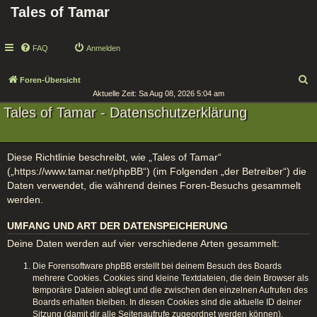
Tales of Tamar
FAQ
Anmelden
S
Foren-Übersicht
Aktuelle Zeit: Sa Aug 08, 2026 5:04 am
u
Tales of Tamar - Datenschutzerklärung
c
h
e
Diese Richtlinie beschreibt, wie „Tales of Tamar“
(„https://www.tamar.net/phpBB“) (im Folgenden „der Betreiber“) die
Daten verwendet, die während deines Foren-Besuchs gesammelt
werden.
UMFANG UND ART DER DATENSPEICHERUNG
Deine Daten werden auf vier verschiedene Arten gesammelt:
Die Forensoftware phpBB erstellt bei deinem Besuch des Boards
mehrere Cookies. Cookies sind kleine Textdateien, die dein Browser als
temporäre Dateien ablegt und die zwischen den einzelnen Aufrufen des
Boards erhalten bleiben. In diesen Cookies sind die aktuelle ID deiner
Sitzung (damit dir alle Seitenaufrufe zugeordnet werden können),