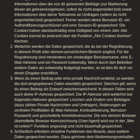
Informationen über die von dir gelesenen Beiträge (zur Markierung
dieser als gelesen/ungelesen; sofern du nicht angemeldet bist) sowie
Informationen über deine Teilnahme an Umfragen (sofern du nicht
angemeldet bist) gespeichert. Ferner werden deine Benutzer-ID, ein
Authentifizierungsschlüssel und eine Session-ID gespeichert. Die
Cookies haben standardmäßig eine Gültigkeit von einem Jahr. Alle
Cookies kannst du jederzeit über die Funktion „Alle Cookies löschen“
löschen.
Weiterhin werden die Daten gespeichert, die du bei der Registrierung,
in deinem Profil oder deinem persönlichem Bereich angibst. Für die
Registrierung sind mindestens ein eindeutiger Benutzername, eine E-
Mail-Adresse und ein Passwort notwendig. Wenn durch den Betreiber
weitere Daten als notwendig festgelegt wurden, so ist dies für dich vor
deren Eingabe ersichtlich.
Wenn du einen Beitrag oder eine private Nachricht erstellst, so werden
die dort eingegebenen Daten ebenfalls gespeichert. Gleiches gilt, wenn
du einen Beitrag als Entwurf zwischenspeicherst. In diesen Fällen wird
auch deine IP-Adresse gespeichert. Die IP-Adresse wird weiterhin bei
folgenden Aktionen gespeichert: Löschen und Ändern von Beiträgen
(dazu zählen Private Nachrichten und Umfragen), Änderungen an
zentralen Profildaten (E-Mail-Adresse, Kontoaktivierung, Benutzer-
Passwort) und gescheiterte Anmeldeversuche. Die von deinem Browser
übermittelte Browser-Kennzeichnung (User Agent) wird nur in der „Wer
ist online?“-Funktion angezeigt und nicht dauerhaft gespeichert.
Schließlich erfordern einzelne Funktionen des Boards, dass weitere
Daten gespeichert werden. Dazu gehören dein Abstimmungsverhalten