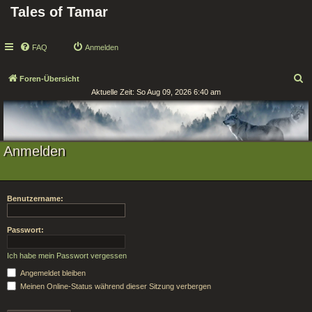
Tales of Tamar
FAQ
Anmelden
S
Foren-Übersicht
Aktuelle Zeit: So Aug 09, 2026 6:40 am
u
c
h
e
Anmelden
Benutzername:
Passwort:
Ich habe mein Passwort vergessen
Angemeldet bleiben
Meinen Online-Status während dieser Sitzung verbergen