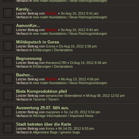
Verfasst in
new realm foundations / Neue Reichsgründungen
Karoly...
Letzter Beitrag von
Wolfen
«
So Aug 19, 2012 9:41 am
Verfasst in
new realm foundations / Neue Reichsgründungen
AamonKor...
Letzter Beitrag von
Wolfen
«
So Aug 19, 2012 9:40 am
Verfasst in
new realm foundations / Neue Reichsgründungen
Militärputsch in Gorea
Letzter Beitrag von
Gorea
«
Do Aug 16, 2012 2:06 pm
Verfasst in
Erklärungen / Declarations
Begruessung
Letzter Beitrag von
thoranno1785
«
Di Aug 14, 2012 8:38 am
Verfasst in
Erklärungen / Declarations
Bashor...
Letzter Beitrag von
Wolfen
«
Mo Aug 13, 2012 4:06 pm
Verfasst in
new realm foundations / Neue Reichsgründungen
Biete Kornproduktion pfeil
Letzter Beitrag von
tamarischer Botendienst
«
Mi Aug 08, 2012 12:02 pm
Verfasst in
Taverne / Tavern
Auswertung 29.07. fällt aus.
Letzter Beitrag von
macjones
«
So Jul 29, 2012 5:54 pm
Verfasst in
Wichtige Informationen / Important News
Stadt betreten über die Karte
Letzter Beitrag von
Kores
«
Mi Jul 25, 2012 6:03 pm
Verfasst in
Allgemeine Bugs / generic bugs