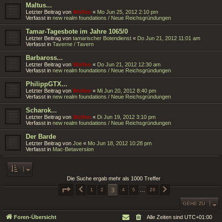
Maltus...
Letzter Beitrag von
Wolfen
«
Mo Jun 25, 2012 2:10 pm
Verfasst in
new realm foundations / Neue Reichsgründungen
Tamar-Tagesbote im Jahre 1065/0
Letzter Beitrag von
tamarischer Botendienst
«
Do Jun 21, 2012 11:01 am
Verfasst in
Taverne / Tavern
Barbaross...
Letzter Beitrag von
Wolfen
«
Do Jun 21, 2012 12:30 am
Verfasst in
new realm foundations / Neue Reichsgründungen
PhilippGTX...
Letzter Beitrag von
Wolfen
«
Mi Jun 20, 2012 8:40 pm
Verfasst in
new realm foundations / Neue Reichsgründungen
Scharok...
Letzter Beitrag von
Wolfen
«
Di Jun 19, 2012 3:10 pm
Verfasst in
new realm foundations / Neue Reichsgründungen
Der Barde
Letzter Beitrag von
Joe
«
Mo Jun 18, 2012 10:28 pm
Verfasst in
Mac-Betaversion
Die Suche ergab mehr als 1000 Treffer
SEITE
3
VON
20
3
VORHERIGE
1
2
4
5
…
20
NÄCHSTE
GEHE ZU
Foren-Übersicht
Alle Zeiten sind
UTC+01:00