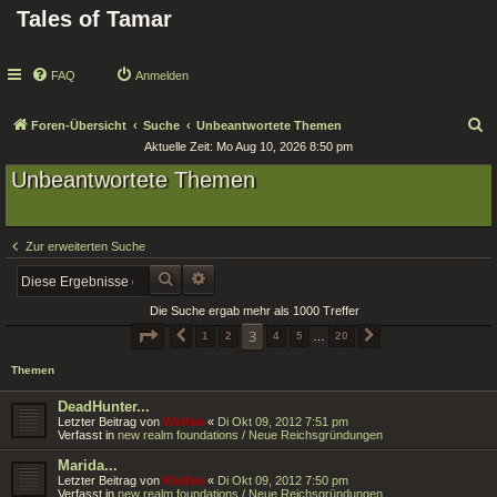
Tales of Tamar
FAQ
Anmelden
S
Foren-Übersicht
Suche
Unbeantwortete Themen
Aktuelle Zeit: Mo Aug 10, 2026 8:50 pm
u
Unbeantwortete Themen
c
h
e
Zur erweiterten Suche
SUCHE
ERWEITERTE SUCHE
Die Suche ergab mehr als 1000 Treffer
SEITE
3
VON
20
3
VORHERIGE
1
2
4
5
…
20
NÄCHSTE
Themen
DeadHunter...
Letzter Beitrag von
Wolfen
«
Di Okt 09, 2012 7:51 pm
Verfasst in
new realm foundations / Neue Reichsgründungen
Marida...
Letzter Beitrag von
Wolfen
«
Di Okt 09, 2012 7:50 pm
Verfasst in
new realm foundations / Neue Reichsgründungen