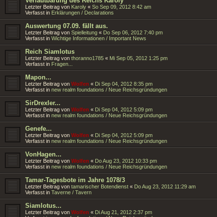
Verlautbarung des Reichs Karoly
Letzter Beitrag von
Karoly
«
So Sep 09, 2012 8:42 am
Verfasst in
Erklärungen / Declarations
Auswertung 07.09. fällt aus.
Letzter Beitrag von
Spielleitung
«
Do Sep 06, 2012 7:40 pm
Verfasst in
Wichtige Informationen / Important News
Reich Siamlotus
Letzter Beitrag von
thoranno1785
«
Mi Sep 05, 2012 1:25 pm
Verfasst in
Fragen...
Mapon...
Letzter Beitrag von
Wolfen
«
Di Sep 04, 2012 8:35 pm
Verfasst in
new realm foundations / Neue Reichsgründungen
SirDrexler...
Letzter Beitrag von
Wolfen
«
Di Sep 04, 2012 5:09 pm
Verfasst in
new realm foundations / Neue Reichsgründungen
Genefe...
Letzter Beitrag von
Wolfen
«
Di Sep 04, 2012 5:09 pm
Verfasst in
new realm foundations / Neue Reichsgründungen
VonHagen...
Letzter Beitrag von
Wolfen
«
Do Aug 23, 2012 10:33 pm
Verfasst in
new realm foundations / Neue Reichsgründungen
Tamar-Tagesbote im Jahre 1078/3
Letzter Beitrag von
tamarischer Botendienst
«
Do Aug 23, 2012 11:29 am
Verfasst in
Taverne / Tavern
Siamlotus...
Letzter Beitrag von
Wolfen
«
Di Aug 21, 2012 2:37 pm