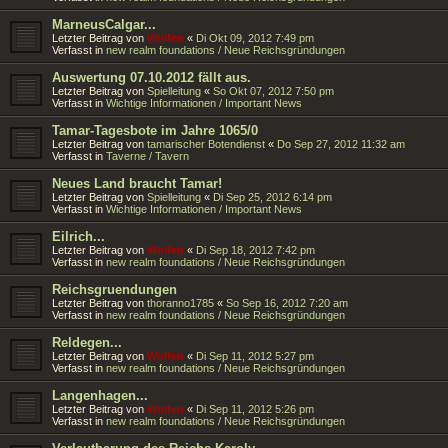
MarneusCalgar...
Letzter Beitrag von
Wolfen
«
Di Okt 09, 2012 7:49 pm
Verfasst in
new realm foundations / Neue Reichsgründungen
Auswertung 07.10.2012 fällt aus.
Letzter Beitrag von
Spielleitung
«
So Okt 07, 2012 7:50 pm
Verfasst in
Wichtige Informationen / Important News
Tamar-Tagesbote im Jahre 1065/0
Letzter Beitrag von
tamarischer Botendienst
«
Do Sep 27, 2012 11:32 am
Verfasst in
Taverne / Tavern
Neues Land braucht Tamar!
Letzter Beitrag von
Spielleitung
«
Di Sep 25, 2012 6:14 pm
Verfasst in
Wichtige Informationen / Important News
Eilrich...
Letzter Beitrag von
Wolfen
«
Di Sep 18, 2012 7:42 pm
Verfasst in
new realm foundations / Neue Reichsgründungen
Reichsgruendungen
Letzter Beitrag von
thoranno1785
«
So Sep 16, 2012 7:20 am
Verfasst in
new realm foundations / Neue Reichsgründungen
Reldegen...
Letzter Beitrag von
Wolfen
«
Di Sep 11, 2012 5:27 pm
Verfasst in
new realm foundations / Neue Reichsgründungen
Langenhagen...
Letzter Beitrag von
Wolfen
«
Di Sep 11, 2012 5:26 pm
Verfasst in
new realm foundations / Neue Reichsgründungen