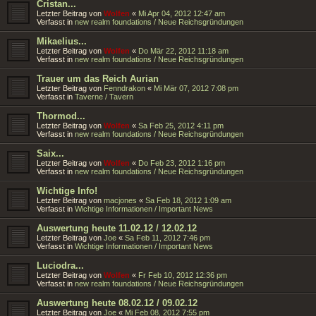
Cristan...
Letzter Beitrag von
Wolfen
«
Mi Apr 04, 2012 12:47 am
Verfasst in
new realm foundations / Neue Reichsgründungen
Mikaelius...
Letzter Beitrag von
Wolfen
«
Do Mär 22, 2012 11:18 am
Verfasst in
new realm foundations / Neue Reichsgründungen
Trauer um das Reich Aurian
Letzter Beitrag von
Fenndrakon
«
Mi Mär 07, 2012 7:08 pm
Verfasst in
Taverne / Tavern
Thormod...
Letzter Beitrag von
Wolfen
«
Sa Feb 25, 2012 4:11 pm
Verfasst in
new realm foundations / Neue Reichsgründungen
Saix...
Letzter Beitrag von
Wolfen
«
Do Feb 23, 2012 1:16 pm
Verfasst in
new realm foundations / Neue Reichsgründungen
Wichtige Info!
Letzter Beitrag von
macjones
«
Sa Feb 18, 2012 1:09 am
Verfasst in
Wichtige Informationen / Important News
Auswertung heute 11.02.12 / 12.02.12
Letzter Beitrag von
Joe
«
Sa Feb 11, 2012 7:46 pm
Verfasst in
Wichtige Informationen / Important News
Luciodra...
Letzter Beitrag von
Wolfen
«
Fr Feb 10, 2012 12:36 pm
Verfasst in
new realm foundations / Neue Reichsgründungen
Auswertung heute 08.02.12 / 09.02.12
Letzter Beitrag von
Joe
«
Mi Feb 08, 2012 7:55 pm