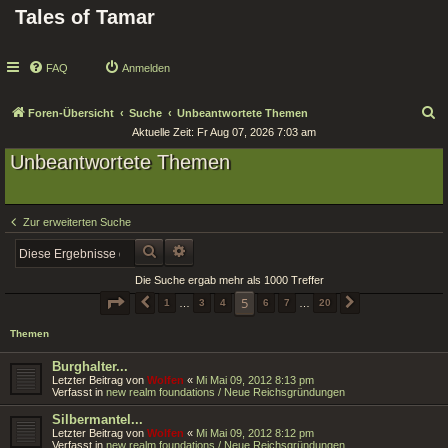
Tales of Tamar
FAQ
Anmelden
S
Foren-Übersicht
Suche
Unbeantwortete Themen
Aktuelle Zeit: Fr Aug 07, 2026 7:03 am
u
Unbeantwortete Themen
c
h
e
Zur erweiterten Suche
SUCHE
ERWEITERTE SUCHE
Die Suche ergab mehr als 1000 Treffer
SEITE
5
VON
20
5
VORHERIGE
1
…
3
4
6
7
…
20
NÄCHSTE
Themen
Burghalter...
Letzter Beitrag von
Wolfen
«
Mi Mai 09, 2012 8:13 pm
Verfasst in
new realm foundations / Neue Reichsgründungen
Silbermantel...
Letzter Beitrag von
Wolfen
«
Mi Mai 09, 2012 8:12 pm
Verfasst in
new realm foundations / Neue Reichsgründungen