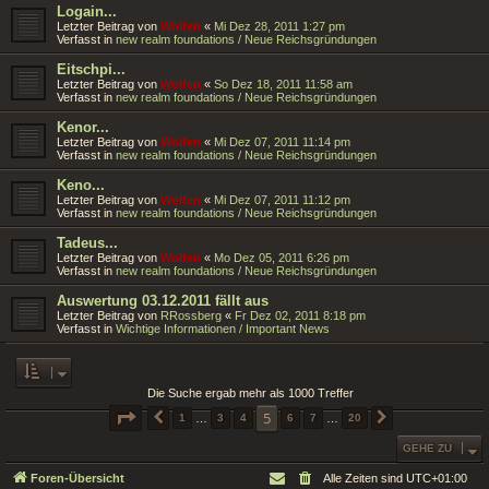
Logain...
Letzter Beitrag von
Wolfen
«
Mi Dez 28, 2011 1:27 pm
Verfasst in
new realm foundations / Neue Reichsgründungen
Eitschpi...
Letzter Beitrag von
Wolfen
«
So Dez 18, 2011 11:58 am
Verfasst in
new realm foundations / Neue Reichsgründungen
Kenor...
Letzter Beitrag von
Wolfen
«
Mi Dez 07, 2011 11:14 pm
Verfasst in
new realm foundations / Neue Reichsgründungen
Keno...
Letzter Beitrag von
Wolfen
«
Mi Dez 07, 2011 11:12 pm
Verfasst in
new realm foundations / Neue Reichsgründungen
Tadeus...
Letzter Beitrag von
Wolfen
«
Mo Dez 05, 2011 6:26 pm
Verfasst in
new realm foundations / Neue Reichsgründungen
Auswertung 03.12.2011 fällt aus
Letzter Beitrag von
RRossberg
«
Fr Dez 02, 2011 8:18 pm
Verfasst in
Wichtige Informationen / Important News
Die Suche ergab mehr als 1000 Treffer
SEITE
5
VON
20
5
VORHERIGE
1
…
3
4
6
7
…
20
NÄCHSTE
GEHE ZU
Foren-Übersicht
Alle Zeiten sind
UTC+01:00