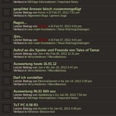
Verfasst in
Wichtige Informationen / Important News
gesplittet Armeen falsch zusammengefügt
Letzter Beitrag von
Kores
«
Di Feb 07, 2012 7:51 pm
Verfasst in
Allgemeine Bugs / generic bugs
Ragnir...
Letzter Beitrag von
Wolfen
«
Di Feb 07, 2012 4:02 pm
Verfasst in
new realm foundations / Neue Reichsgründungen
Jjvv...
Letzter Beitrag von
Wolfen
«
Di Feb 07, 2012 4:01 pm
Verfasst in
new realm foundations / Neue Reichsgründungen
Aufruf an die Spieler und Freunde von Tales of Tamar
Letzter Beitrag von
Joe
«
Mo Feb 06, 2012 11:31 pm
Verfasst in
Verschiedenes / Miscellaneous
Auswertung heute 16.01.12
Letzter Beitrag von
Joe
«
Mo Jan 16, 2012 6:47 pm
Verfasst in
Verschiedenes / Miscellaneous
Darf ich vorstellen
Letzter Beitrag von
ElenoraDannen
«
Sa Jan 14, 2012 3:39 pm
Verfasst in
Verschiedenes / Miscellaneous
Auswertung 06.01 fällt aus
Letzter Beitrag von
Spielleitung
«
Do Jan 05, 2012 7:50 pm
Verfasst in
Wichtige Informationen / Important News
ToT PC 0.58 R3
Letzter Beitrag von
Azuriel
«
So Jan 01, 2012 4:48 pm
Verfasst in
Windows-Betaversion