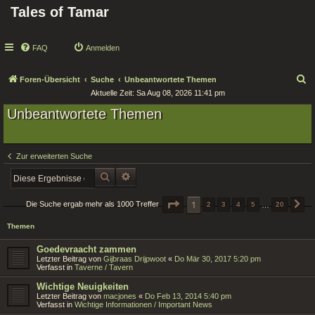
Tales of Tamar
FAQ
Anmelden
S
Foren-Übersicht
Suche
Unbeantwortete Themen
Aktuelle Zeit: Sa Aug 08, 2026 11:41 pm
u
Unbeantwortete Themen
c
h
e
Zur erweiterten Suche
SUCHE
ERWEITERTE SUCHE
SEITE
1
1
VON
20
Die Suche ergab mehr als 1000 Treffer
2
3
4
5
…
20
N
Themen
Goedevraacht zammen
Letzter Beitrag von
Gijbraas Drijpwoot
«
Do Mär 30, 2017 5:20 pm
Verfasst in
Taverne / Tavern
Wichtige Neuigkeiten
Letzter Beitrag von
macjones
«
Do Feb 13, 2014 5:40 pm
Verfasst in
Wichtige Informationen / Important News