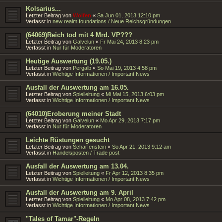
Kolsarius...
Letzter Beitrag von
Wolfen
«
Sa Jun 01, 2013 12:10 pm
Verfasst in
new realm foundations / Neue Reichsgründungen
(64069)Reich tod mit 4 Mrd. VP???
Letzter Beitrag von
Galvelun
«
Fr Mai 24, 2013 8:23 pm
Verfasst in
Nur für Moderatoren
Heutige Auswertung (19.05.)
Letzter Beitrag von
Pergalb
«
So Mai 19, 2013 4:58 pm
Verfasst in
Wichtige Informationen / Important News
Ausfall der Auswertung am 16.05.
Letzter Beitrag von
Spielleitung
«
Mi Mai 15, 2013 6:03 pm
Verfasst in
Wichtige Informationen / Important News
(64010)Eroberung meiner Stadt
Letzter Beitrag von
Galvelun
«
Mo Apr 29, 2013 7:17 pm
Verfasst in
Nur für Moderatoren
Leichte Rüstungen gesucht
Letzter Beitrag von
Scharfenstein
«
So Apr 21, 2013 9:12 am
Verfasst in
Handelsposten / Trade post
Ausfall der Auswertung am 13.04.
Letzter Beitrag von
Spielleitung
«
Fr Apr 12, 2013 8:35 pm
Verfasst in
Wichtige Informationen / Important News
Ausfall der Auswertung am 9. April
Letzter Beitrag von
Spielleitung
«
Mo Apr 08, 2013 7:42 pm
Verfasst in
Wichtige Informationen / Important News
"Tales of Tamar"-Regeln