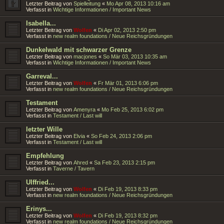
Letzter Beitrag von
Spielleitung
«
Mo Apr 08, 2013 10:16 am
Verfasst in
Wichtige Informationen / Important News
Isabella...
Letzter Beitrag von
Wolfen
«
Di Apr 02, 2013 2:50 pm
Verfasst in
new realm foundations / Neue Reichsgründungen
Dunkelwald mit schwarzer Grenze
Letzter Beitrag von
macjones
«
So Mär 03, 2013 10:35 am
Verfasst in
Wichtige Informationen / Important News
Garreval...
Letzter Beitrag von
Wolfen
«
Fr Mär 01, 2013 6:06 pm
Verfasst in
new realm foundations / Neue Reichsgründungen
Testament
Letzter Beitrag von
Amenyra
«
Mo Feb 25, 2013 6:02 pm
Verfasst in
Testament / Last will
letzter Wille
Letzter Beitrag von
Elvia
«
So Feb 24, 2013 2:06 pm
Verfasst in
Testament / Last will
Empfehlung
Letzter Beitrag von
Ahred
«
Sa Feb 23, 2013 2:15 pm
Verfasst in
Taverne / Tavern
Ulffried...
Letzter Beitrag von
Wolfen
«
Di Feb 19, 2013 8:33 pm
Verfasst in
new realm foundations / Neue Reichsgründungen
Erinys...
Letzter Beitrag von
Wolfen
«
Di Feb 19, 2013 8:32 pm
Verfasst in
new realm foundations / Neue Reichsgründungen