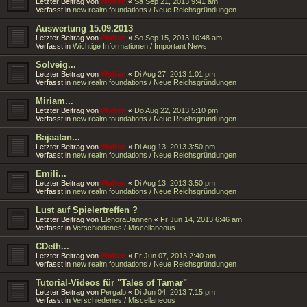
Letzter Beitrag von
Wolfen
«
Sa Sep 21, 2013 9:41 am
Verfasst in
new realm foundations / Neue Reichsgründungen
Auswertung 15.09.2013
Letzter Beitrag von
Wolfen
«
So Sep 15, 2013 10:48 am
Verfasst in
Wichtige Informationen / Important News
Solveig...
Letzter Beitrag von
Wolfen
«
Di Aug 27, 2013 1:01 pm
Verfasst in
new realm foundations / Neue Reichsgründungen
Miriam...
Letzter Beitrag von
Wolfen
«
Do Aug 22, 2013 5:10 pm
Verfasst in
new realm foundations / Neue Reichsgründungen
Bajaatan...
Letzter Beitrag von
Wolfen
«
Di Aug 13, 2013 3:50 pm
Verfasst in
new realm foundations / Neue Reichsgründungen
Emili...
Letzter Beitrag von
Wolfen
«
Di Aug 13, 2013 3:50 pm
Verfasst in
new realm foundations / Neue Reichsgründungen
Lust auf Spielertreffen ?
Letzter Beitrag von
ElenoraDannen
«
Fr Jun 14, 2013 6:46 am
Verfasst in
Verschiedenes / Miscellaneous
CDeth...
Letzter Beitrag von
Wolfen
«
Fr Jun 07, 2013 2:40 am
Verfasst in
new realm foundations / Neue Reichsgründungen
Tutorial-Videos für "Tales of Tamar"
Letzter Beitrag von
Pergalb
«
Di Jun 04, 2013 7:15 pm
Verfasst in
Verschiedenes / Miscellaneous