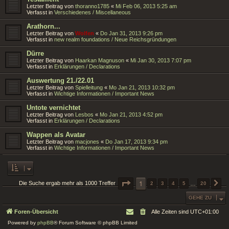
Letzter Beitrag von
thoranno1785
«
Mi Feb 06, 2013 5:25 am
Verfasst in
Verschiedenes / Miscellaneous
Arathorn...
Letzter Beitrag von
Wolfen
«
Do Jan 31, 2013 9:26 pm
Verfasst in
new realm foundations / Neue Reichsgründungen
Dürre
Letzter Beitrag von
Haarkan Magnuson
«
Mi Jan 30, 2013 7:07 pm
Verfasst in
Erklärungen / Declarations
Auswertung 21./22.01
Letzter Beitrag von
Spielleitung
«
Mo Jan 21, 2013 10:32 pm
Verfasst in
Wichtige Informationen / Important News
Untote vernichtet
Letzter Beitrag von
Lesbos
«
Mo Jan 21, 2013 4:52 pm
Verfasst in
Erklärungen / Declarations
Wappen als Avatar
Letzter Beitrag von
macjones
«
Do Jan 17, 2013 9:34 pm
Verfasst in
Wichtige Informationen / Important News
SEITE
1
1
VON
20
Die Suche ergab mehr als 1000 Treffer
2
3
4
5
…
20
N
GEHE ZU
Foren-Übersicht
Alle Zeiten sind
UTC+01:00
Powered by
phpBB
® Forum Software © phpBB Limited