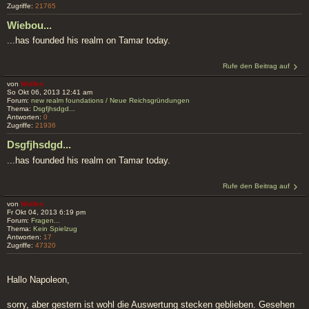
Zugriffe:
21765
Wiebou...
...has founded his realm on Tamar today.
Rufe den Beitrag auf
von
Wolfen
So Okt 06, 2013 12:41 am
Forum:
new realm foundations / Neue Reichsgründungen
Thema:
Dsgfjhsdgd...
Antworten:
0
Zugriffe:
21936
Dsgfjhsdgd...
...has founded his realm on Tamar today.
Rufe den Beitrag auf
von
Wolfen
Fr Okt 04, 2013 6:19 pm
Forum:
Fragen...
Thema:
Kein Spielzug
Antworten:
17
Zugriffe:
47320
Hallo Napoleon,
sorry, aber gestern ist wohl die Auswertung stecken geblieben. Gesehen