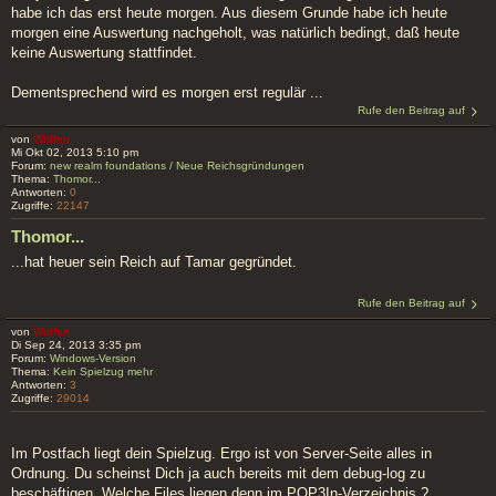
habe ich das erst heute morgen. Aus diesem Grunde habe ich heute
morgen eine Auswertung nachgeholt, was natürlich bedingt, daß heute
keine Auswertung stattfindet.
Dementsprechend wird es morgen erst regulär ...
Rufe den Beitrag auf
von
Wolfen
Mi Okt 02, 2013 5:10 pm
Forum:
new realm foundations / Neue Reichsgründungen
Thema:
Thomor...
Antworten:
0
Zugriffe:
22147
Thomor...
...hat heuer sein Reich auf Tamar gegründet.
Rufe den Beitrag auf
von
Wolfen
Di Sep 24, 2013 3:35 pm
Forum:
Windows-Version
Thema:
Kein Spielzug mehr
Antworten:
3
Zugriffe:
29014
Im Postfach liegt dein Spielzug. Ergo ist von Server-Seite alles in
Ordnung. Du scheinst Dich ja auch bereits mit dem debug-log zu
beschäftigen. Welche Files liegen denn im POP3In-Verzeichnis ?