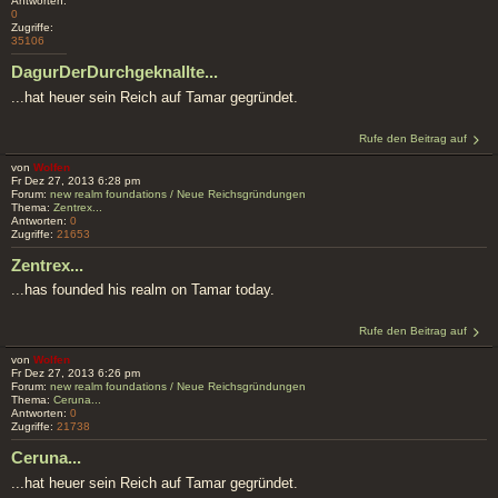
Antworten:
0
Zugriffe:
35106
DagurDerDurchgeknallte...
...hat heuer sein Reich auf Tamar gegründet.
Rufe den Beitrag auf
von
Wolfen
Fr Dez 27, 2013 6:28 pm
Forum:
new realm foundations / Neue Reichsgründungen
Thema:
Zentrex...
Antworten:
0
Zugriffe:
21653
Zentrex...
...has founded his realm on Tamar today.
Rufe den Beitrag auf
von
Wolfen
Fr Dez 27, 2013 6:26 pm
Forum:
new realm foundations / Neue Reichsgründungen
Thema:
Ceruna...
Antworten:
0
Zugriffe:
21738
Ceruna...
...hat heuer sein Reich auf Tamar gegründet.