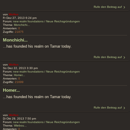
Rufe den Beitrag auf
von
Wolfen
Fr Dez 27, 2013 6:24 pm
Forum:
new realm foundations / Neue Reichsgründungen
Thema:
Monchichi...
Antworten:
0
Zugriffe:
21875
Monchichi...
...has founded his realm on Tamar today.
Rufe den Beitrag auf
von
Wolfen
So Dez 22, 2013 3:30 pm
Forum:
new realm foundations / Neue Reichsgründungen
Thema:
Homer...
Antworten:
0
Zugriffe:
21699
Homer...
...has founded his realm on Tamar today.
Rufe den Beitrag auf
von
Wolfen
Di Okt 29, 2013 7:50 pm
Forum:
new realm foundations / Neue Reichsgründungen
Thema:
Wiebou...
Antworten:
0