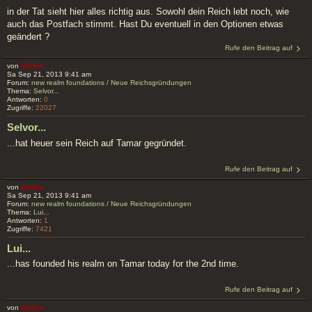
in der Tat sieht hier alles richtig aus. Sowohl dein Reich lebt noch, wie
auch das Postfach stimmt. Hast Du eventuell in den Optionen etwas
geändert ?
Rufe den Beitrag auf
von
Wolfen
Sa Sep 21, 2013 9:41 am
Forum:
new realm foundations / Neue Reichsgründungen
Thema:
Selvor...
Antworten:
0
Zugriffe:
22027
Selvor...
...hat heuer sein Reich auf Tamar gegründet.
Rufe den Beitrag auf
von
Wolfen
Sa Sep 21, 2013 9:41 am
Forum:
new realm foundations / Neue Reichsgründungen
Thema:
Lui...
Antworten:
1
Zugriffe:
7421
Lui...
...has founded his realm on Tamar today for the 2nd time.
Rufe den Beitrag auf
von
Wolfen