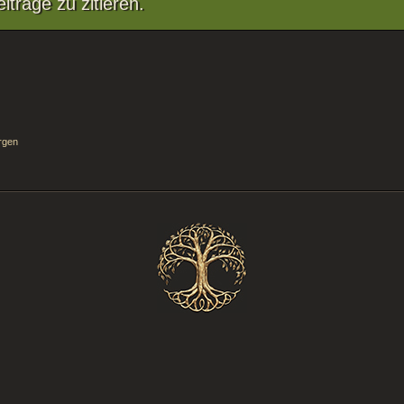
träge zu zitieren.
rgen