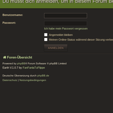
Du musst dich anmelden, um in diesem Forum Bei
Benutzername:
Passwort:
Ich habe mein Passwort vergessen
Angemeldet bleiben
Meinen Online-Status während dieser Sitzung verbe
Foren-Übersicht
Powered by
phpBB
® Forum Software © phpBB Limited
Earth V.1.0.7 by
FanFanlaTuFlippe
Deutsche Übersetzung durch
phpBB.de
Datenschutz
|
Nutzungsbedingungen