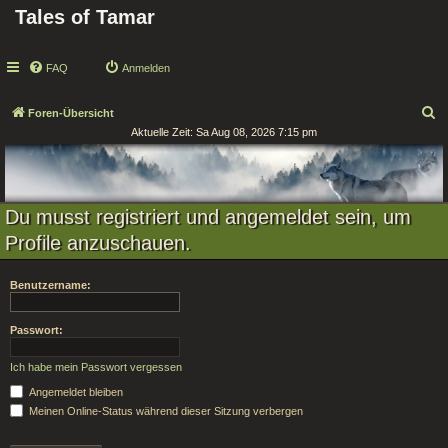
Tales of Tamar
FAQ
Anmelden
S
Foren-Übersicht
Aktuelle Zeit: Sa Aug 08, 2026 7:15 pm
u
c
h
e
Du musst registriert und angemeldet sein, um
Profile anzuschauen.
Benutzername:
Passwort:
Ich habe mein Passwort vergessen
Angemeldet bleiben
Meinen Online-Status während dieser Sitzung verbergen