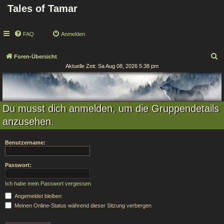
Tales of Tamar
FAQ
Anmelden
S
Foren-Übersicht
Aktuelle Zeit: Sa Aug 08, 2026 5:38 pm
u
c
h
e
Du musst dich anmelden, um die Gruppendetails
anzusehen.
Benutzername:
Passwort:
Ich habe mein Passwort vergessen
Angemeldet bleiben
Meinen Online-Status während dieser Sitzung verbergen