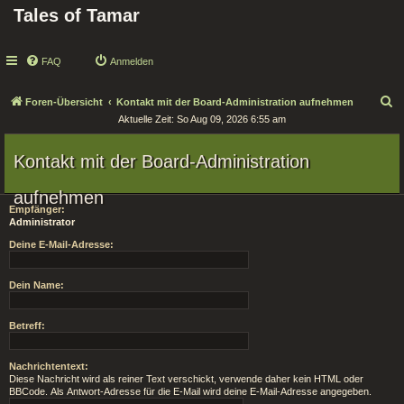
Tales of Tamar
FAQ
Anmelden
S
Foren-Übersicht
Kontakt mit der Board-Administration aufnehmen
Aktuelle Zeit: So Aug 09, 2026 6:55 am
u
c
Kontakt mit der Board-Administration
h
e
aufnehmen
Empfänger:
Administrator
Deine E-Mail-Adresse:
Dein Name:
Betreff:
Nachrichtentext:
Diese Nachricht wird als reiner Text verschickt, verwende daher kein HTML oder
BBCode. Als Antwort-Adresse für die E-Mail wird deine E-Mail-Adresse angegeben.