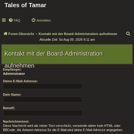
Tales of Tamar
FAQ
Anmelden
S
Foren-Übersicht
Kontakt mit der Board-Administration aufnehmen
Aktuelle Zeit: So Aug 09, 2026 9:11 am
u
c
Kontakt mit der Board-Administration
h
e
aufnehmen
Empfänger:
Administrator
Deine E-Mail-Adresse:
Dein Name:
Betreff:
Nachrichtentext:
Diese Nachricht wird als reiner Text verschickt, verwende daher kein HTML oder
BBCode. Als Antwort-Adresse für die E-Mail wird deine E-Mail-Adresse angegeben.