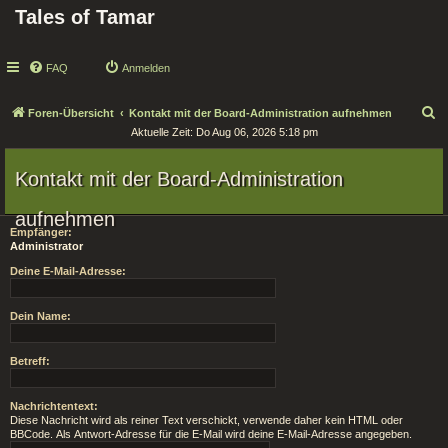
Tales of Tamar
FAQ
Anmelden
S
Foren-Übersicht
Kontakt mit der Board-Administration aufnehmen
Aktuelle Zeit: Do Aug 06, 2026 5:18 pm
u
c
Kontakt mit der Board-Administration
h
e
aufnehmen
Empfänger:
Administrator
Deine E-Mail-Adresse:
Dein Name:
Betreff:
Nachrichtentext:
Diese Nachricht wird als reiner Text verschickt, verwende daher kein HTML oder
BBCode. Als Antwort-Adresse für die E-Mail wird deine E-Mail-Adresse angegeben.