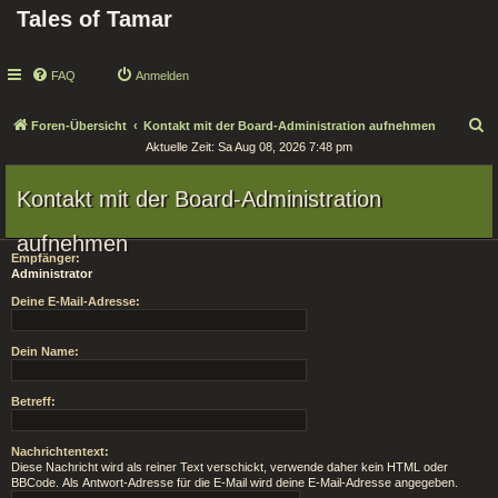
Tales of Tamar
FAQ
Anmelden
S
Foren-Übersicht
Kontakt mit der Board-Administration aufnehmen
Aktuelle Zeit: Sa Aug 08, 2026 7:48 pm
u
c
Kontakt mit der Board-Administration
h
e
aufnehmen
Empfänger:
Administrator
Deine E-Mail-Adresse:
Dein Name:
Betreff:
Nachrichtentext:
Diese Nachricht wird als reiner Text verschickt, verwende daher kein HTML oder
BBCode. Als Antwort-Adresse für die E-Mail wird deine E-Mail-Adresse angegeben.