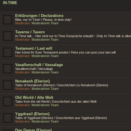
IN-TIME
Erklärungen / Declarations
Bitte, nur In-Time! / Please, in-time only!
Moderator:
Moderatoren Team
Taverne / Tavern
In-Time talk... Hier sind nur In-Time Gespräche erlaubt! - Only In-Time talk is allo
Moderator:
Moderatoren Team
Testament / Last will
Hier könnt Ihr Euer Testament posten / Here you can post your last will
Moderator:
Moderatoren Team
Vasallenschaft / Vassalage
Vasallenschaft / Vassalage
Moderator:
Moderatoren Team
Nonakesh (Elerion)
Tales of Nonakesh (Elerion) / Geschichten zu Nonakesh (Elerion)
Moderator:
Moderatoren Team
Old World / Alte Welt
Tales from the old World / Geschichten aus der alten Welt
Moderator:
Moderatoren Team
Yggdrasil (Elerion)
Tales of Yggdrasil (Elerion) / Geschichten aus Yggdrasil (Elerion)
Moderator:
Moderatoren Team
Dan Damar (Elerion)