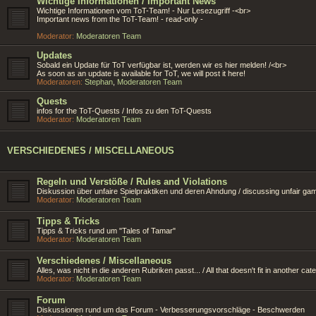
Wichtige Informationen / Important News
Wichtige Informationen vom ToT-Team! - Nur Lesezugriff -<br>
Important news from the ToT-Team! - read-only -
Moderator:
Moderatoren Team
Updates
Sobald ein Update für ToT verfügbar ist, werden wir es hier melden! /<br>
As soon as an update is available for ToT, we will post it here!
Moderatoren:
Stephan
,
Moderatoren Team
Quests
infos for the ToT-Quests / Infos zu den ToT-Quests
Moderator:
Moderatoren Team
VERSCHIEDENES / MISCELLANEOUS
Regeln und Verstöße / Rules and Violations
Diskussion über unfaire Spielpraktiken und deren Ahndung / discussing unfair ga
Moderator:
Moderatoren Team
Tipps & Tricks
Tipps & Tricks rund um "Tales of Tamar"
Moderator:
Moderatoren Team
Verschiedenes / Miscellaneous
Alles, was nicht in die anderen Rubriken passt... / All that doesn't fit in another cate
Moderator:
Moderatoren Team
Forum
Diskussionen rund um das Forum - Verbesserungsvorschläge - Beschwerden