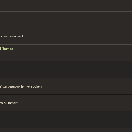
tück zu Testament
f Tamar
mar" zu beantworten versuchen.
es of Tamar".