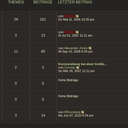
s
THEMEN
BEITRÄGE
LETZTER BEITRAG
t
e
r
B
N
von
Wolfen
e
29
161
e
Do Mai 11, 2006 10:35 pm
i
u
t
e
r
s
a
N
von
Wolfen
t
g
3
13
e
Di Jul 31, 2007 11:21 am
e
u
r
e
B
s
e
N
von
Alexander Jones
t
i
11
60
e
Mi Sep 10, 2008 8:35 pm
e
t
u
r
r
e
B
a
s
e
g
Kornzuteilung bei einer Größe…
t
i
2
3
N
von
Cormac
e
t
e
So Mär 18, 2007 12:11 pm
r
r
u
B
a
e
e
g
Keine Beiträge
s
i
0
0
t
t
e
r
r
a
B
g
Keine Beiträge
e
0
0
i
t
r
a
N
von
RRossberg
3
14
g
e
Mo Jun 07, 2010 8:34 pm
u
e
s