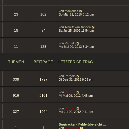
t
u
e
r
e
r
a
s
B
g
N
von
macjones
t
e
23
162
e
So Mär 21, 2010 8:12 pm
e
i
u
r
t
e
B
r
s
e
a
N
von
AinoBevanDannen
t
i
18
84
g
e
Sa Jul 25, 2009 11:54 pm
e
t
u
r
r
e
B
a
s
e
g
N
von
Pergalb
t
i
11
123
e
Mo Mai 20, 2013 3:34 pm
e
t
u
r
r
e
B
a
s
e
g
t
i
THEMEN
BEITRÄGE
LETZTER BEITRAG
e
t
r
r
B
a
e
g
N
von
Pergalb
i
338
1797
e
Di Dez 31, 2013 9:03 pm
t
u
r
e
a
s
g
N
von
Wolfen
t
916
5101
e
Mi Mai 09, 2012 4:45 pm
e
u
r
e
B
s
e
N
von
Wolfen
t
i
327
1964
e
Mo Jul 02, 2012 9:41 am
e
t
u
r
r
e
B
a
s
e
g
Bugtracker - Fehlerübersicht …
t
i
1
1
N
von
Godefroy
e