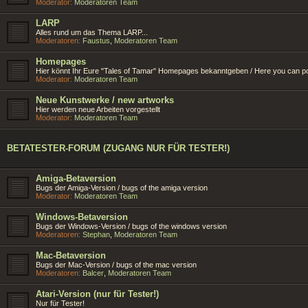
Moderator:
Moderatoren Team
LARP
Alles rund um das Thema LARP...
Moderatoren:
Faustus
,
Moderatoren Team
Homepages
Hier könnt Ihr Eure "Tales of Tamar" Homepages bekanntgeben / Here you can p
Moderator:
Moderatoren Team
Neue Kunstwerke / new artworks
Hier werden neue Arbeiten vorgestellt
Moderator:
Moderatoren Team
BETATESTER-FORUM (ZUGANG NUR FÜR TESTER!)
Amiga-Betaversion
Bugs der Amiga-Version / bugs of the amiga version
Moderator:
Moderatoren Team
Windows-Betaversion
Bugs der Windows-Version / bugs of the windows version
Moderatoren:
Stephan
,
Moderatoren Team
Mac-Betaversion
Bugs der Mac-Version / bugs of the mac version
Moderatoren:
Balcer
,
Moderatoren Team
Atari-Version (nur für Tester!)
Nur für Tester!