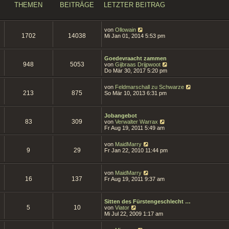
t
THEMEN
BEITRÄGE
LETZTER BEITRAG
e
r
B
e
N
von
Ollowain
i
1702
14038
e
Mi Jan 01, 2014 5:53 pm
t
u
r
e
a
s
g
Goedevraacht zammen
t
948
5053
N
von
Gijbraas Drijpwoot
e
e
Do Mär 30, 2017 5:20 pm
r
u
B
e
e
N
von
Feldmarschall zu Schwarze
s
i
213
875
e
So Mär 10, 2013 6:31 pm
t
t
u
e
r
e
r
a
s
B
g
Jobangebot
t
e
83
309
N
von
Verwalter Warrax
e
i
e
Fr Aug 19, 2011 5:49 am
r
t
u
B
r
e
e
N
a
von
MaidMarry
s
i
9
29
e
g
Fr Jan 22, 2010 11:44 pm
t
t
u
e
r
e
r
a
s
B
N
g
von
MaidMarry
t
e
16
137
e
Fr Aug 19, 2011 9:37 am
e
i
u
r
t
e
B
r
s
e
a
Sitten des Fürstengeschlecht …
t
i
5
10
N
g
von
Viator
e
t
e
Mi Jul 22, 2009 1:17 am
r
r
u
B
a
e
e