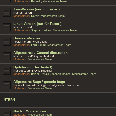
Moderatoren:
Rafaello
,
Moderatoren Team
Java-Version (nur für Tester!)
Nur für Tester!
Moderatoren:
Dorgie
,
Moderatoren Team
Linux-Version (nur für Tester!)
Nur für Tester!
Moderatoren:
Stephan
,
paines
,
Moderatoren Team
Browser-Version
Tester Forum - Web Client
Moderatoren:
Lord_Squall
,
Moderatoren Team
Allgemeines / General discussion
Nur für Tester!/Only for Testers!
Moderator:
Moderatoren Team
Updates (nur für Tester!)
Nur Lesezugriff! Only Reading!
Moderatoren:
Balcer
,
Dorgie
,
Stephan
,
paines
,
Moderatoren Team
Allgemeine Bugs / generic bugs
Dieses Forum ist für Bugs, die allgemeiner Natur sind.
Moderator:
Moderatoren Team
INTERN
Nur für Moderatoren
Moderator:
Moderatoren Team