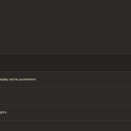
meplay and its punishment
gory...