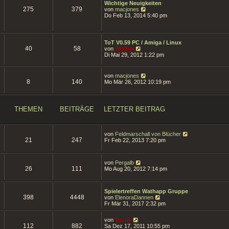
g
Wichtige Neuigkeiten
i
275
379
N
von
macjones
t
e
Do Feb 13, 2014 5:40 pm
r
u
a
e
g
s
t
ToT V0.59 PC / Amiga / Linux
e
40
58
N
von
Wolfen
r
e
Di Mai 29, 2012 1:22 pm
B
u
e
e
i
s
N
von
macjones
t
t
8
140
e
Mo Mär 26, 2012 10:19 pm
r
e
u
a
r
e
g
B
s
e
t
THEMEN
BEITRÄGE
LETZTER BEITRAG
i
e
t
r
r
B
a
e
N
von
Feldmarschall von Blücher
g
i
21
247
e
Fr Feb 22, 2013 7:20 pm
t
u
r
e
a
s
g
N
von
Pergalb
t
26
111
e
Mo Aug 20, 2012 7:14 pm
e
u
r
e
B
s
e
Spielertreffen Wathapp Gruppe
t
i
398
4448
N
von
ElenoraDannen
e
t
e
Fr Mär 31, 2017 2:32 pm
r
r
u
B
a
e
e
N
g
von
Taurik
s
i
112
882
e
Sa Dez 17, 2011 10:55 pm
t