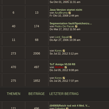
t
e
Sa Okt 01, 2005 11:31 am
r
r
u
B
a
e
e
g
Java-Version startet nicht
s
i
6
13
N
von
AzulBruma
t
t
e
Fr Okt 10, 2008 2:44 pm
e
r
u
r
a
e
B
g
Segmentation fault/Speicherzu…
s
e
40
174
N
von
Pedro De Pacas
t
i
e
Do Mai 17, 2012 11:50 am
e
t
u
r
r
e
B
a
N
von
Lord_Squall
s
e
11
68
g
e
Do Apr 27, 2006 10:39 am
t
i
u
e
t
e
r
r
s
B
N
a
von
Kores
t
e
273
2006
e
g
So Jul 22, 2012 3:12 pm
e
i
u
r
t
e
B
r
s
e
a
ToT Amiga V0.59 R8
t
i
470
497
N
g
von
Wolfen
e
t
e
Do Jul 05, 2012 9:08 pm
r
r
u
B
a
e
e
N
g
von
Kores
s
i
275
1852
e
Do Jul 26, 2012 7:37 pm
t
t
u
e
r
e
r
a
s
B
g
t
e
THEMEN
BEITRÄGE
LETZTER BEITRAG
e
i
r
t
B
r
e
a
(64069)Reich tod mit 4 Mrd. V…
i
g
121
496
N
von
Galvelun