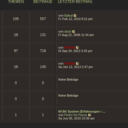
THEMEN
BEITRÄGE
LETZTER BEITRAG
N
von
Baikal
105
557
e
Fr Feb 12, 2010 8:21 pm
u
e
s
N
von
daxb
t
28
131
e
Fr Aug 22, 2008 11:34 am
e
u
r
e
B
s
e
N
von
Wolfen
t
i
97
718
e
Di Sep 24, 2013 3:35 pm
e
t
u
r
r
e
B
a
s
e
g
N
von
Wolfen
t
i
26
145
e
Sa Jan 12, 2013 2:47 pm
e
t
u
r
r
e
B
a
s
e
g
Keine Beiträge
t
i
0
0
e
t
r
r
B
a
e
g
Keine Beiträge
i
0
0
t
r
a
g
64 Bit System (Erfahrungen / …
1
1
N
von
Pedro De Pacas
e
Sa Jun 05, 2010 10:36 am
u
e