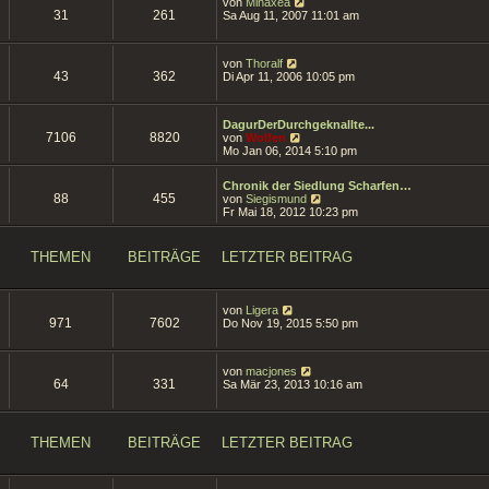
N
g
von
Minaxea
s
i
31
261
e
Sa Aug 11, 2007 11:01 am
t
t
u
e
r
e
r
a
s
B
N
g
von
Thoralf
t
e
43
362
e
Di Apr 11, 2006 10:05 pm
e
i
u
r
t
e
B
r
s
e
a
DagurDerDurchgeknallte...
t
i
7106
8820
g
N
von
Wolfen
e
t
e
Mo Jan 06, 2014 5:10 pm
r
r
u
B
a
e
e
g
Chronik der Siedlung Scharfen…
s
i
88
455
N
von
Siegismund
t
t
e
Fr Mai 18, 2012 10:23 pm
e
r
u
r
a
e
B
g
s
e
THEMEN
BEITRÄGE
LETZTER BEITRAG
t
i
e
t
r
r
B
a
N
von
Ligera
e
g
971
7602
e
Do Nov 19, 2015 5:50 pm
i
u
t
e
r
s
a
N
von
macjones
t
g
64
331
e
Sa Mär 23, 2013 10:16 am
e
u
r
e
B
s
e
t
i
THEMEN
BEITRÄGE
LETZTER BEITRAG
e
t
r
r
B
a
e