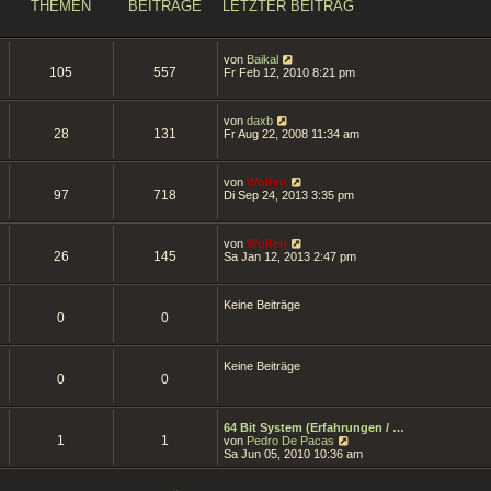
THEMEN
BEITRÄGE
LETZTER BEITRAG
N
von
Baikal
105
557
e
Fr Feb 12, 2010 8:21 pm
u
e
s
N
von
daxb
t
28
131
e
Fr Aug 22, 2008 11:34 am
e
u
r
e
B
s
e
N
von
Wolfen
t
i
97
718
e
Di Sep 24, 2013 3:35 pm
e
t
u
r
r
e
B
a
s
e
g
N
von
Wolfen
t
i
26
145
e
Sa Jan 12, 2013 2:47 pm
e
t
u
r
r
e
B
a
s
e
g
Keine Beiträge
t
i
0
0
e
t
r
r
B
a
e
g
Keine Beiträge
i
0
0
t
r
a
g
64 Bit System (Erfahrungen / …
1
1
N
von
Pedro De Pacas
e
Sa Jun 05, 2010 10:36 am
u
e