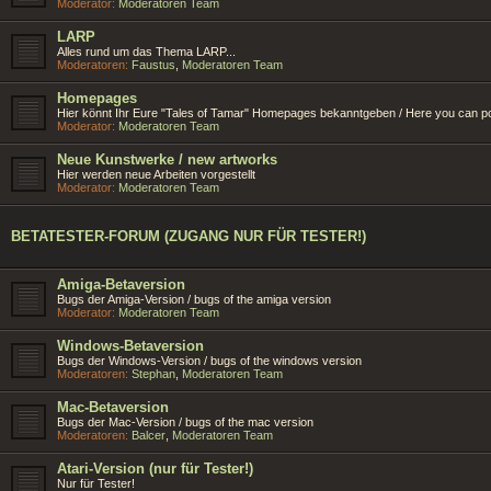
Moderator:
Moderatoren Team
LARP
Alles rund um das Thema LARP...
Moderatoren:
Faustus
,
Moderatoren Team
Homepages
Hier könnt Ihr Eure "Tales of Tamar" Homepages bekanntgeben / Here you can p
Moderator:
Moderatoren Team
Neue Kunstwerke / new artworks
Hier werden neue Arbeiten vorgestellt
Moderator:
Moderatoren Team
BETATESTER-FORUM (ZUGANG NUR FÜR TESTER!)
Amiga-Betaversion
Bugs der Amiga-Version / bugs of the amiga version
Moderator:
Moderatoren Team
Windows-Betaversion
Bugs der Windows-Version / bugs of the windows version
Moderatoren:
Stephan
,
Moderatoren Team
Mac-Betaversion
Bugs der Mac-Version / bugs of the mac version
Moderatoren:
Balcer
,
Moderatoren Team
Atari-Version (nur für Tester!)
Nur für Tester!