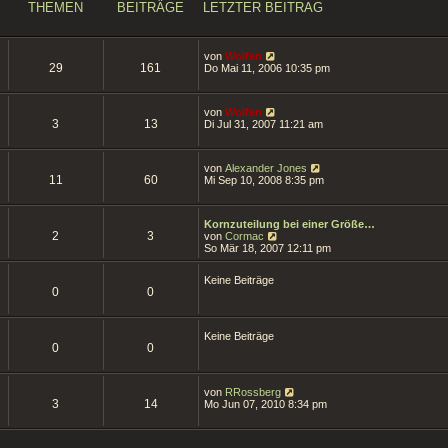
s
THEMEN
BEITRÄGE
LETZTER BEITRAG
t
e
r
B
N
von
Wolfen
e
29
161
e
Do Mai 11, 2006 10:35 pm
i
u
t
e
r
s
a
N
von
Wolfen
t
g
3
13
e
Di Jul 31, 2007 11:21 am
e
u
r
e
B
s
e
N
von
Alexander Jones
t
i
11
60
e
Mi Sep 10, 2008 8:35 pm
e
t
u
r
r
e
B
a
s
e
g
Kornzuteilung bei einer Größe…
t
i
2
3
N
von
Cormac
e
t
e
So Mär 18, 2007 12:11 pm
r
r
u
B
a
e
e
g
Keine Beiträge
s
i
0
0
t
t
e
r
r
a
B
g
Keine Beiträge
e
0
0
i
t
r
a
N
von
RRossberg
3
14
g
e
Mo Jun 07, 2010 8:34 pm
u
e
s