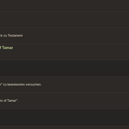
tück zu Testament
f Tamar
mar" zu beantworten versuchen.
es of Tamar".