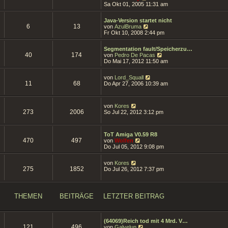
t
e
Sa Okt 01, 2005 11:31 am
r
r
u
B
a
e
e
g
Java-Version startet nicht
s
i
6
13
N
von
AzulBruma
t
t
e
Fr Okt 10, 2008 2:44 pm
e
r
u
r
a
e
B
g
Segmentation fault/Speicherzu…
s
e
40
174
N
von
Pedro De Pacas
t
i
e
Do Mai 17, 2012 11:50 am
e
t
u
r
r
e
B
a
N
von
Lord_Squall
s
e
11
68
g
e
Do Apr 27, 2006 10:39 am
t
i
u
e
t
e
r
r
s
B
N
a
von
Kores
t
e
273
2006
e
g
So Jul 22, 2012 3:12 pm
e
i
u
r
t
e
B
r
s
e
a
ToT Amiga V0.59 R8
t
i
470
497
N
g
von
Wolfen
e
t
e
Do Jul 05, 2012 9:08 pm
r
r
u
B
a
e
e
N
g
von
Kores
s
i
275
1852
e
Do Jul 26, 2012 7:37 pm
t
t
u
e
r
e
r
a
s
B
g
t
e
THEMEN
BEITRÄGE
LETZTER BEITRAG
e
i
r
t
B
r
e
a
(64069)Reich tod mit 4 Mrd. V…
i
g
121
496
N
von
Galvelun