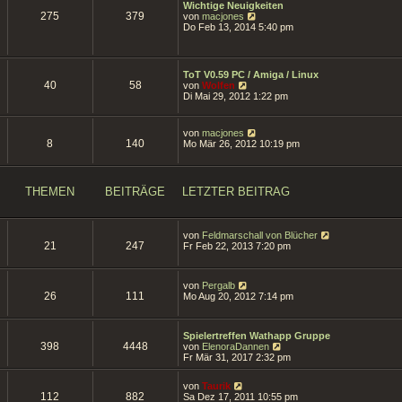
g
Wichtige Neuigkeiten
i
275
379
N
von
macjones
t
e
Do Feb 13, 2014 5:40 pm
r
u
a
e
g
s
t
ToT V0.59 PC / Amiga / Linux
e
40
58
N
von
Wolfen
r
e
Di Mai 29, 2012 1:22 pm
B
u
e
e
i
s
N
von
macjones
t
t
8
140
e
Mo Mär 26, 2012 10:19 pm
r
e
u
a
r
e
g
B
s
e
t
THEMEN
BEITRÄGE
LETZTER BEITRAG
i
e
t
r
r
B
a
e
N
von
Feldmarschall von Blücher
g
i
21
247
e
Fr Feb 22, 2013 7:20 pm
t
u
r
e
a
s
g
N
von
Pergalb
t
26
111
e
Mo Aug 20, 2012 7:14 pm
e
u
r
e
B
s
e
Spielertreffen Wathapp Gruppe
t
i
398
4448
N
von
ElenoraDannen
e
t
e
Fr Mär 31, 2017 2:32 pm
r
r
u
B
a
e
e
N
g
von
Taurik
s
i
112
882
e
Sa Dez 17, 2011 10:55 pm
t