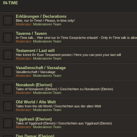
IN-TIME
Erklärungen / Declarations
Bitte, nur In-Time! / Please, in-time only!
Moderator:
Moderatoren Team
Taverne / Tavern
In-Time talk... Hier sind nur In-Time Gespräche erlaubt! - Only In-Time talk is allo
Moderator:
Moderatoren Team
Testament / Last will
Hier könnt Ihr Euer Testament posten / Here you can post your last will
Moderator:
Moderatoren Team
Vasallenschaft / Vassalage
Vasallenschaft / Vassalage
Moderator:
Moderatoren Team
Nonakesh (Elerion)
Tales of Nonakesh (Elerion) / Geschichten zu Nonakesh (Elerion)
Moderator:
Moderatoren Team
Old World / Alte Welt
Tales from the old World / Geschichten aus der alten Welt
Moderator:
Moderatoren Team
Yggdrasil (Elerion)
Tales of Yggdrasil (Elerion) / Geschichten aus Yggdrasil (Elerion)
Moderator:
Moderatoren Team
Dan Damar (Elerion)