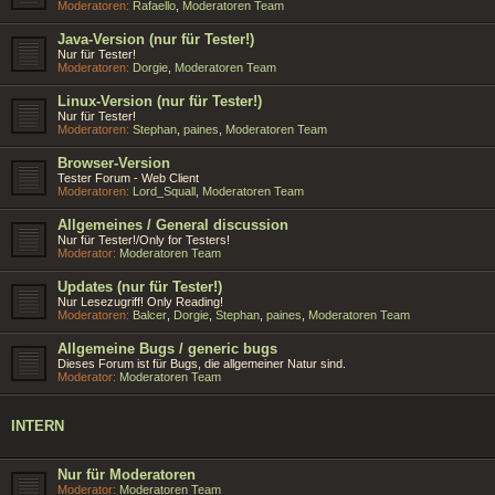
Moderatoren:
Rafaello
,
Moderatoren Team
Java-Version (nur für Tester!)
Nur für Tester!
Moderatoren:
Dorgie
,
Moderatoren Team
Linux-Version (nur für Tester!)
Nur für Tester!
Moderatoren:
Stephan
,
paines
,
Moderatoren Team
Browser-Version
Tester Forum - Web Client
Moderatoren:
Lord_Squall
,
Moderatoren Team
Allgemeines / General discussion
Nur für Tester!/Only for Testers!
Moderator:
Moderatoren Team
Updates (nur für Tester!)
Nur Lesezugriff! Only Reading!
Moderatoren:
Balcer
,
Dorgie
,
Stephan
,
paines
,
Moderatoren Team
Allgemeine Bugs / generic bugs
Dieses Forum ist für Bugs, die allgemeiner Natur sind.
Moderator:
Moderatoren Team
INTERN
Nur für Moderatoren
Moderator:
Moderatoren Team