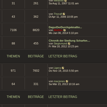
N
g
von
Minaxea
s
i
31
261
e
Sa Aug 11, 2007 11:01 am
t
t
u
e
r
e
r
a
s
B
N
g
von
Thoralf
t
e
43
362
e
Di Apr 11, 2006 10:05 pm
e
i
u
r
t
e
B
r
s
e
a
DagurDerDurchgeknallte...
t
i
7106
8820
g
N
von
Wolfen
e
t
e
Mo Jan 06, 2014 5:10 pm
r
r
u
B
a
e
e
g
Chronik der Siedlung Scharfen…
s
i
88
455
N
von
Siegismund
t
t
e
Fr Mai 18, 2012 10:23 pm
e
r
u
r
a
e
B
g
s
e
THEMEN
BEITRÄGE
LETZTER BEITRAG
t
i
e
t
r
r
B
a
N
von
Ligera
e
g
971
7602
e
Do Nov 19, 2015 5:50 pm
i
u
t
e
r
s
a
N
von
macjones
t
g
64
331
e
Sa Mär 23, 2013 10:16 am
e
u
r
e
B
s
e
t
i
THEMEN
BEITRÄGE
LETZTER BEITRAG
e
t
r
r
B
a
e