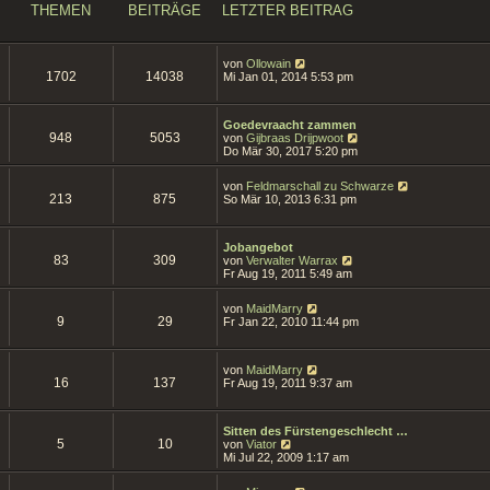
t
THEMEN
BEITRÄGE
LETZTER BEITRAG
e
r
B
e
N
von
Ollowain
i
1702
14038
e
Mi Jan 01, 2014 5:53 pm
t
u
r
e
a
s
g
Goedevraacht zammen
t
948
5053
N
von
Gijbraas Drijpwoot
e
e
Do Mär 30, 2017 5:20 pm
r
u
B
e
e
N
von
Feldmarschall zu Schwarze
s
i
213
875
e
So Mär 10, 2013 6:31 pm
t
t
u
e
r
e
r
a
s
B
g
Jobangebot
t
e
83
309
N
von
Verwalter Warrax
e
i
e
Fr Aug 19, 2011 5:49 am
r
t
u
B
r
e
e
N
a
von
MaidMarry
s
i
9
29
e
g
Fr Jan 22, 2010 11:44 pm
t
t
u
e
r
e
r
a
s
B
N
g
von
MaidMarry
t
e
16
137
e
Fr Aug 19, 2011 9:37 am
e
i
u
r
t
e
B
r
s
e
a
Sitten des Fürstengeschlecht …
t
i
5
10
N
g
von
Viator
e
t
e
Mi Jul 22, 2009 1:17 am
r
r
u
B
a
e
e