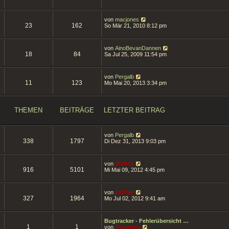
t
u
e
r
e
r
a
s
B
g
N
von
macjones
t
e
23
162
e
So Mär 21, 2010 8:12 pm
e
i
u
r
t
e
B
r
s
e
a
N
von
AinoBevanDannen
t
i
18
84
g
e
Sa Jul 25, 2009 11:54 pm
e
t
u
r
r
e
B
a
s
e
g
N
von
Pergalb
t
i
11
123
e
Mo Mai 20, 2013 3:34 pm
e
t
u
r
r
e
B
a
s
e
g
t
i
THEMEN
BEITRÄGE
LETZTER BEITRAG
e
t
r
r
B
a
e
g
N
von
Pergalb
i
338
1797
e
Di Dez 31, 2013 9:03 pm
t
u
r
e
a
s
g
N
von
Wolfen
t
916
5101
e
Mi Mai 09, 2012 4:45 pm
e
u
r
e
B
s
e
N
von
Wolfen
t
i
327
1964
e
Mo Jul 02, 2012 9:41 am
e
t
u
r
r
e
B
a
s
e
g
Bugtracker - Fehlerübersicht …
t
i
1
1
N
von
Godefroy
e