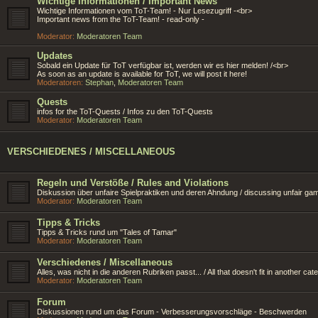
Wichtige Informationen / Important News
Wichtige Informationen vom ToT-Team! - Nur Lesezugriff -<br>
Important news from the ToT-Team! - read-only -
Moderator:
Moderatoren Team
Updates
Sobald ein Update für ToT verfügbar ist, werden wir es hier melden! /<br>
As soon as an update is available for ToT, we will post it here!
Moderatoren:
Stephan
,
Moderatoren Team
Quests
infos for the ToT-Quests / Infos zu den ToT-Quests
Moderator:
Moderatoren Team
VERSCHIEDENES / MISCELLANEOUS
Regeln und Verstöße / Rules and Violations
Diskussion über unfaire Spielpraktiken und deren Ahndung / discussing unfair ga
Moderator:
Moderatoren Team
Tipps & Tricks
Tipps & Tricks rund um "Tales of Tamar"
Moderator:
Moderatoren Team
Verschiedenes / Miscellaneous
Alles, was nicht in die anderen Rubriken passt... / All that doesn't fit in another cate
Moderator:
Moderatoren Team
Forum
Diskussionen rund um das Forum - Verbesserungsvorschläge - Beschwerden