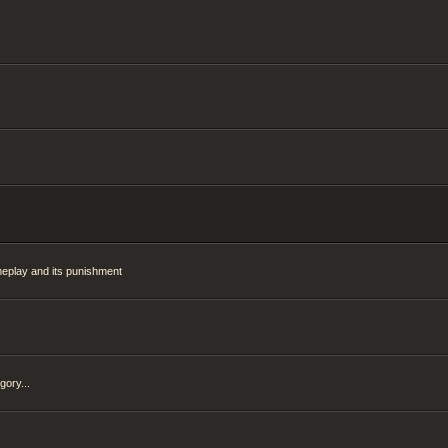
meplay and its punishment
gory...