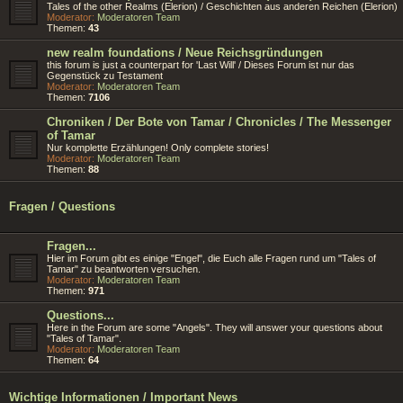
Tales of the other Realms (Elerion) / Geschichten aus anderen Reichen (Elerion)
Moderator:
Moderatoren Team
Themen:
43
new realm foundations / Neue Reichsgründungen
this forum is just a counterpart for 'Last Will' / Dieses Forum ist nur das
Gegenstück zu Testament
Moderator:
Moderatoren Team
Themen:
7106
Chroniken / Der Bote von Tamar / Chronicles / The Messenger
of Tamar
Nur komplette Erzählungen! Only complete stories!
Moderator:
Moderatoren Team
Themen:
88
Fragen / Questions
Fragen...
Hier im Forum gibt es einige "Engel", die Euch alle Fragen rund um "Tales of
Tamar" zu beantworten versuchen.
Moderator:
Moderatoren Team
Themen:
971
Questions...
Here in the Forum are some "Angels". They will answer your questions about
"Tales of Tamar".
Moderator:
Moderatoren Team
Themen:
64
Wichtige Informationen / Important News