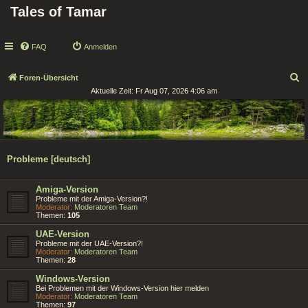
Tales of Tamar
FAQ
Anmelden
S
Foren-Übersicht
Aktuelle Zeit: Fr Aug 07, 2026 4:06 am
u
c
h
e
Probleme [deutsch]
Amiga-Version
Probleme mit der Amiga-Version?!
Moderator:
Moderatoren Team
Themen:
105
UAE-Version
Probleme mit der UAE-Version?!
Moderator:
Moderatoren Team
Themen:
28
Windows-Version
Bei Problemen mit der Windows-Version hier melden
Moderator:
Moderatoren Team
Themen:
97