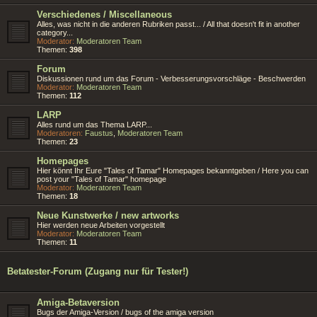
Verschiedenes / Miscellaneous
Alles, was nicht in die anderen Rubriken passt... / All that doesn't fit in another
category...
Moderator:
Moderatoren Team
Themen:
398
Forum
Diskussionen rund um das Forum - Verbesserungsvorschläge - Beschwerden
Moderator:
Moderatoren Team
Themen:
112
LARP
Alles rund um das Thema LARP...
Moderatoren:
Faustus
,
Moderatoren Team
Themen:
23
Homepages
Hier könnt Ihr Eure "Tales of Tamar" Homepages bekanntgeben / Here you can
post your "Tales of Tamar" homepage
Moderator:
Moderatoren Team
Themen:
18
Neue Kunstwerke / new artworks
Hier werden neue Arbeiten vorgestellt
Moderator:
Moderatoren Team
Themen:
11
Betatester-Forum (Zugang nur für Tester!)
Amiga-Betaversion
Bugs der Amiga-Version / bugs of the amiga version