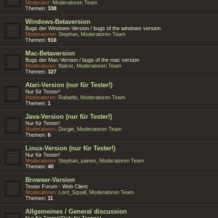
Moderator:
Moderatoren Team
Themen:
338
Windows-Betaversion
Bugs der Windows-Version / bugs of the windows version
Moderatoren:
Stephan
,
Moderatoren Team
Themen:
916
Mac-Betaversion
Bugs der Mac-Version / bugs of the mac version
Moderatoren:
Balcer
,
Moderatoren Team
Themen:
327
Atari-Version (nur für Tester!)
Nur für Tester!
Moderatoren:
Rafaello
,
Moderatoren Team
Themen:
1
Java-Version (nur für Tester!)
Nur für Tester!
Moderatoren:
Dorgie
,
Moderatoren Team
Themen:
6
Linux-Version (nur für Tester!)
Nur für Tester!
Moderatoren:
Stephan
,
paines
,
Moderatoren Team
Themen:
40
Browser-Version
Tester Forum - Web Client
Moderatoren:
Lord_Squall
,
Moderatoren Team
Themen:
11
Allgemeines / General discussion
Nur für Tester!/Only for Testers!