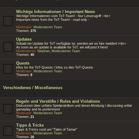
Wichtige Informationen / Important News
Wichtige Informationen vom ToT-Team! - Nur Lesezugriff -<br>
Important news from the ToT-Team! - read-only -
Moderator:
Moderatoren Team
Themen:
275
Updates
Sobald ein Update für ToT verfügbar ist, werden wir es hier melden! /<br>
As soon as an update is available for ToT, we will post it here!
Moderatoren:
Stephan
,
Moderatoren Team
Themen:
40
Quests
infos for the ToT-Quests / Infos zu den ToT-Quests
Moderator:
Moderatoren Team
Themen:
8
Verschiedenes / Miscellaneous
Regeln und Verstöße / Rules and Violations
Diskussion über unfaire Spielpraktiken und deren Ahndung / discussing unfair
gameplay and its punishment
Moderator:
Moderatoren Team
Themen:
21
Tipps & Tricks
Tipps & Tricks rund um "Tales of Tamar"
Moderator:
Moderatoren Team
Themen:
26