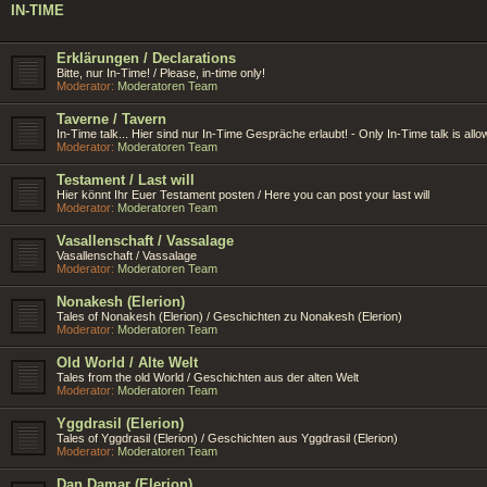
IN-TIME
Erklärungen / Declarations
Bitte, nur In-Time! / Please, in-time only!
Moderator:
Moderatoren Team
Taverne / Tavern
In-Time talk... Hier sind nur In-Time Gespräche erlaubt! - Only In-Time talk is allo
Moderator:
Moderatoren Team
Testament / Last will
Hier könnt Ihr Euer Testament posten / Here you can post your last will
Moderator:
Moderatoren Team
Vasallenschaft / Vassalage
Vasallenschaft / Vassalage
Moderator:
Moderatoren Team
Nonakesh (Elerion)
Tales of Nonakesh (Elerion) / Geschichten zu Nonakesh (Elerion)
Moderator:
Moderatoren Team
Old World / Alte Welt
Tales from the old World / Geschichten aus der alten Welt
Moderator:
Moderatoren Team
Yggdrasil (Elerion)
Tales of Yggdrasil (Elerion) / Geschichten aus Yggdrasil (Elerion)
Moderator:
Moderatoren Team
Dan Damar (Elerion)