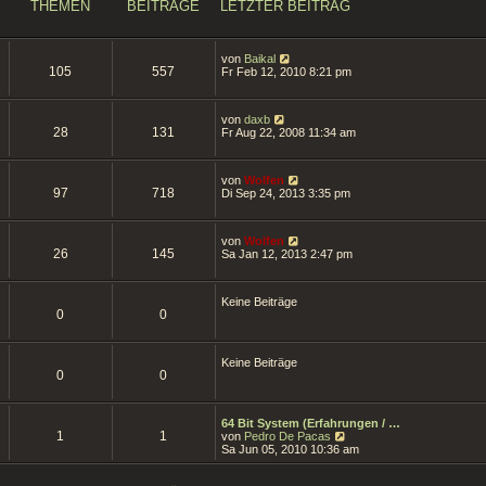
THEMEN
BEITRÄGE
LETZTER BEITRAG
N
von
Baikal
105
557
e
Fr Feb 12, 2010 8:21 pm
u
e
s
N
von
daxb
t
28
131
e
Fr Aug 22, 2008 11:34 am
e
u
r
e
B
s
e
N
von
Wolfen
t
i
97
718
e
Di Sep 24, 2013 3:35 pm
e
t
u
r
r
e
B
a
s
e
g
N
von
Wolfen
t
i
26
145
e
Sa Jan 12, 2013 2:47 pm
e
t
u
r
r
e
B
a
s
e
g
Keine Beiträge
t
i
0
0
e
t
r
r
B
a
e
g
Keine Beiträge
i
0
0
t
r
a
g
64 Bit System (Erfahrungen / …
1
1
N
von
Pedro De Pacas
e
Sa Jun 05, 2010 10:36 am
u
e