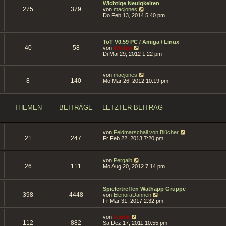
g
Wichtige Neuigkeiten
i
275
379
N
von
macjones
t
e
Do Feb 13, 2014 5:40 pm
r
u
a
e
g
s
t
ToT V0.59 PC / Amiga / Linux
e
40
58
N
von
Wolfen
r
e
Di Mai 29, 2012 1:22 pm
B
u
e
e
i
s
N
von
macjones
t
t
8
140
e
Mo Mär 26, 2012 10:19 pm
r
e
u
a
r
e
g
B
s
e
t
THEMEN
BEITRÄGE
LETZTER BEITRAG
i
e
t
r
r
B
a
e
N
von
Feldmarschall von Blücher
g
i
21
247
e
Fr Feb 22, 2013 7:20 pm
t
u
r
e
a
s
g
N
von
Pergalb
t
26
111
e
Mo Aug 20, 2012 7:14 pm
e
u
r
e
B
s
e
Spielertreffen Wathapp Gruppe
t
i
398
4448
N
von
ElenoraDannen
e
t
e
Fr Mär 31, 2017 2:32 pm
r
r
u
B
a
e
e
N
g
von
Taurik
s
i
112
882
e
Sa Dez 17, 2011 10:55 pm
t