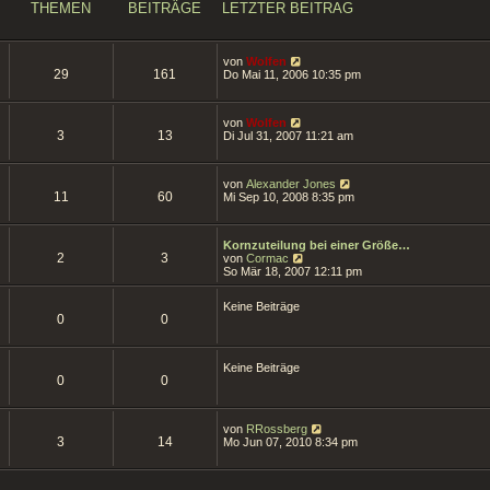
s
THEMEN
BEITRÄGE
LETZTER BEITRAG
t
e
r
B
N
von
Wolfen
e
29
161
e
Do Mai 11, 2006 10:35 pm
i
u
t
e
r
s
a
N
von
Wolfen
t
g
3
13
e
Di Jul 31, 2007 11:21 am
e
u
r
e
B
s
e
N
von
Alexander Jones
t
i
11
60
e
Mi Sep 10, 2008 8:35 pm
e
t
u
r
r
e
B
a
s
e
g
Kornzuteilung bei einer Größe…
t
i
2
3
N
von
Cormac
e
t
e
So Mär 18, 2007 12:11 pm
r
r
u
B
a
e
e
g
Keine Beiträge
s
i
0
0
t
t
e
r
r
a
B
g
Keine Beiträge
e
0
0
i
t
r
a
N
von
RRossberg
3
14
g
e
Mo Jun 07, 2010 8:34 pm
u
e
s