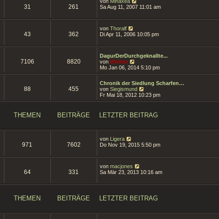
N
g
von
Minaxea
s
i
31
261
e
Sa Aug 11, 2007 11:01 am
t
t
u
e
r
e
r
a
s
B
N
g
von
Thoralf
t
e
43
362
e
Di Apr 11, 2006 10:05 pm
e
i
u
r
t
e
B
r
s
e
a
DagurDerDurchgeknallte...
t
i
7106
8820
g
N
von
Wolfen
e
t
e
Mo Jan 06, 2014 5:10 pm
r
r
u
B
a
e
e
g
Chronik der Siedlung Scharfen…
s
i
88
455
N
von
Siegismund
t
t
e
Fr Mai 18, 2012 10:23 pm
e
r
u
r
a
e
B
g
s
e
THEMEN
BEITRÄGE
LETZTER BEITRAG
t
i
e
t
r
r
B
a
N
von
Ligera
e
g
971
7602
e
Do Nov 19, 2015 5:50 pm
i
u
t
e
r
s
a
N
von
macjones
t
g
64
331
e
Sa Mär 23, 2013 10:16 am
e
u
r
e
B
s
e
t
i
THEMEN
BEITRÄGE
LETZTER BEITRAG
e
t
r
r
B
a
e