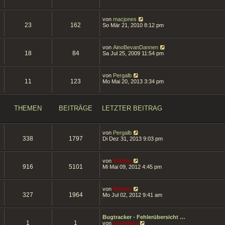
t
u
e
r
e
r
a
s
B
g
N
von
macjones
t
e
23
162
e
So Mär 21, 2010 8:12 pm
e
i
u
r
t
e
B
r
s
e
a
N
von
AinoBevanDannen
t
i
18
84
g
e
Sa Jul 25, 2009 11:54 pm
e
t
u
r
r
e
B
a
s
e
g
N
von
Pergalb
t
i
11
123
e
Mo Mai 20, 2013 3:34 pm
e
t
u
r
r
e
B
a
s
e
g
t
i
THEMEN
BEITRÄGE
LETZTER BEITRAG
e
t
r
r
B
a
e
g
N
von
Pergalb
i
338
1797
e
Di Dez 31, 2013 9:03 pm
t
u
r
e
a
s
g
N
von
Wolfen
t
916
5101
e
Mi Mai 09, 2012 4:45 pm
e
u
r
e
B
s
e
N
von
Wolfen
t
i
327
1964
e
Mo Jul 02, 2012 9:41 am
e
t
u
r
r
e
B
a
s
e
g
Bugtracker - Fehlerübersicht …
t
i
1
1
N
von
Godefroy
e