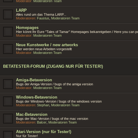
Moderator:
Moderatoren Team
LARP
Alles rund um das Thema LARP...
Moderatoren:
Faustus
,
Moderatoren Team
Homepages
Hier könnt Ihr Eure "Tales of Tamar" Homepages bekanntgeben / Here you can p
Moderator:
Moderatoren Team
Neue Kunstwerke / new artworks
Hier werden neue Arbeiten vorgestellt
Moderator:
Moderatoren Team
BETATESTER-FORUM (ZUGANG NUR FÜR TESTER!)
Amiga-Betaversion
Bugs der Amiga-Version / bugs of the amiga version
Moderator:
Moderatoren Team
Windows-Betaversion
Bugs der Windows-Version / bugs of the windows version
Moderatoren:
Stephan
,
Moderatoren Team
Mac-Betaversion
Bugs der Mac-Version / bugs of the mac version
Moderatoren:
Balcer
,
Moderatoren Team
Atari-Version (nur für Tester!)
Nur für Tester!