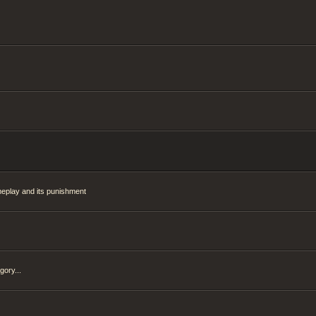
meplay and its punishment
gory...