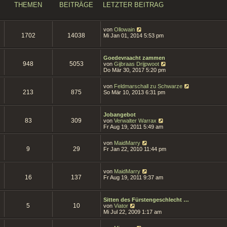
t
THEMEN
BEITRÄGE
LETZTER BEITRAG
e
r
B
e
N
von
Ollowain
i
1702
14038
e
Mi Jan 01, 2014 5:53 pm
t
u
r
e
a
s
g
Goedevraacht zammen
t
948
5053
N
von
Gijbraas Drijpwoot
e
e
Do Mär 30, 2017 5:20 pm
r
u
B
e
e
N
von
Feldmarschall zu Schwarze
s
i
213
875
e
So Mär 10, 2013 6:31 pm
t
t
u
e
r
e
r
a
s
B
g
Jobangebot
t
e
83
309
N
von
Verwalter Warrax
e
i
e
Fr Aug 19, 2011 5:49 am
r
t
u
B
r
e
e
N
a
von
MaidMarry
s
i
9
29
e
g
Fr Jan 22, 2010 11:44 pm
t
t
u
e
r
e
r
a
s
B
N
g
von
MaidMarry
t
e
16
137
e
Fr Aug 19, 2011 9:37 am
e
i
u
r
t
e
B
r
s
e
a
Sitten des Fürstengeschlecht …
t
i
5
10
N
g
von
Viator
e
t
e
Mi Jul 22, 2009 1:17 am
r
r
u
B
a
e
e