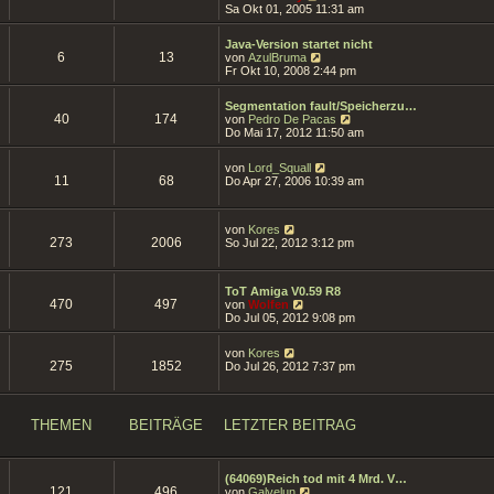
t
e
Sa Okt 01, 2005 11:31 am
r
r
u
B
a
e
e
g
Java-Version startet nicht
s
i
6
13
N
von
AzulBruma
t
t
e
Fr Okt 10, 2008 2:44 pm
e
r
u
r
a
e
B
g
Segmentation fault/Speicherzu…
s
e
40
174
N
von
Pedro De Pacas
t
i
e
Do Mai 17, 2012 11:50 am
e
t
u
r
r
e
B
a
N
von
Lord_Squall
s
e
11
68
g
e
Do Apr 27, 2006 10:39 am
t
i
u
e
t
e
r
r
s
B
N
a
von
Kores
t
e
273
2006
e
g
So Jul 22, 2012 3:12 pm
e
i
u
r
t
e
B
r
s
e
a
ToT Amiga V0.59 R8
t
i
470
497
N
g
von
Wolfen
e
t
e
Do Jul 05, 2012 9:08 pm
r
r
u
B
a
e
e
N
g
von
Kores
s
i
275
1852
e
Do Jul 26, 2012 7:37 pm
t
t
u
e
r
e
r
a
s
B
g
t
e
THEMEN
BEITRÄGE
LETZTER BEITRAG
e
i
r
t
B
r
e
a
(64069)Reich tod mit 4 Mrd. V…
i
g
121
496
N
von
Galvelun