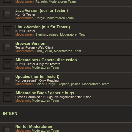
Moderatoren:
Rafaello
,
Moderatoren Team
Java-Version (nur für Tester!)
Nur für Tester!
Moderatoren:
Dorgie
,
Moderatoren Team
Linux-Version (nur für Tester!)
Nur für Tester!
Moderatoren:
Stephan
,
paines
,
Moderatoren Team
Browser-Version
Tester Forum - Web Client
Moderatoren:
Lord_Squall
,
Moderatoren Team
Allgemeines / General discussion
Nur für Tester!/Only for Testers!
Moderator:
Moderatoren Team
Updates (nur für Tester!)
Nur Lesezugriff! Only Reading!
Moderatoren:
Balcer
,
Dorgie
,
Stephan
,
paines
,
Moderatoren Team
Allgemeine Bugs / generic bugs
Dieses Forum ist für Bugs, die allgemeiner Natur sind.
Moderator:
Moderatoren Team
INTERN
Nur für Moderatoren
Moderator:
Moderatoren Team