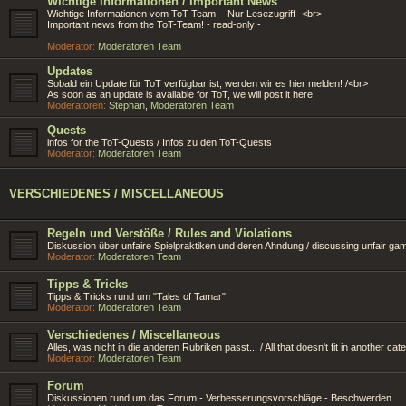
Wichtige Informationen / Important News
Wichtige Informationen vom ToT-Team! - Nur Lesezugriff -<br>
Important news from the ToT-Team! - read-only -
Moderator:
Moderatoren Team
Updates
Sobald ein Update für ToT verfügbar ist, werden wir es hier melden! /<br>
As soon as an update is available for ToT, we will post it here!
Moderatoren:
Stephan
,
Moderatoren Team
Quests
infos for the ToT-Quests / Infos zu den ToT-Quests
Moderator:
Moderatoren Team
VERSCHIEDENES / MISCELLANEOUS
Regeln und Verstöße / Rules and Violations
Diskussion über unfaire Spielpraktiken und deren Ahndung / discussing unfair ga
Moderator:
Moderatoren Team
Tipps & Tricks
Tipps & Tricks rund um "Tales of Tamar"
Moderator:
Moderatoren Team
Verschiedenes / Miscellaneous
Alles, was nicht in die anderen Rubriken passt... / All that doesn't fit in another cate
Moderator:
Moderatoren Team
Forum
Diskussionen rund um das Forum - Verbesserungsvorschläge - Beschwerden