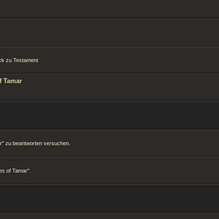
tück zu Testament
f Tamar
mar" zu beantworten versuchen.
es of Tamar".