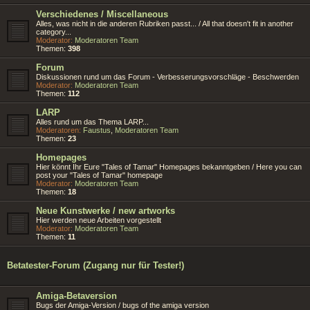
Verschiedenes / Miscellaneous
Alles, was nicht in die anderen Rubriken passt... / All that doesn't fit in another
category...
Moderator:
Moderatoren Team
Themen:
398
Forum
Diskussionen rund um das Forum - Verbesserungsvorschläge - Beschwerden
Moderator:
Moderatoren Team
Themen:
112
LARP
Alles rund um das Thema LARP...
Moderatoren:
Faustus
,
Moderatoren Team
Themen:
23
Homepages
Hier könnt Ihr Eure "Tales of Tamar" Homepages bekanntgeben / Here you can
post your "Tales of Tamar" homepage
Moderator:
Moderatoren Team
Themen:
18
Neue Kunstwerke / new artworks
Hier werden neue Arbeiten vorgestellt
Moderator:
Moderatoren Team
Themen:
11
Betatester-Forum (Zugang nur für Tester!)
Amiga-Betaversion
Bugs der Amiga-Version / bugs of the amiga version