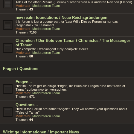
Tales of the other Realms (Elerion) / Geschichten aus anderen Reichen (Elerion)
Moderator:
Moderatoren Team
Themen:
43
new realm foundations / Neue Reichsgründungen
this forum is just a counterpart for 'Last Will' / Dieses Forum ist nur das
Gegenstück zu Testament
Moderator:
Moderatoren Team
Themen:
7106
Chroniken / Der Bote von Tamar / Chronicles / The Messenger
of Tamar
Nur komplette Erzählungen! Only complete stories!
Moderator:
Moderatoren Team
Themen:
88
Fragen / Questions
Fragen...
Hier im Forum gibt es einige "Engel", die Euch alle Fragen rund um "Tales of
Tamar" zu beantworten versuchen.
Moderator:
Moderatoren Team
Themen:
971
Questions...
Here in the Forum are some "Angels". They will answer your questions about
"Tales of Tamar".
Moderator:
Moderatoren Team
Themen:
64
Wichtige Informationen / Important News