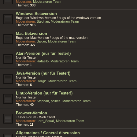
Moderator:
Moderatoren Team
Themen:
338
Windows-Betaversion
Bugs der Windows-Version / bugs of the windows version
Moderatoren:
Stephan
,
Moderatoren Team
Themen:
916
Mac-Betaversion
Bugs der Mac-Version / bugs of the mac version
Moderatoren:
Balcer
,
Moderatoren Team
Themen:
327
Atari-Version (nur für Tester!)
Nur für Tester!
Moderatoren:
Rafaello
,
Moderatoren Team
Themen:
1
Java-Version (nur für Tester!)
Nur für Tester!
Moderatoren:
Dorgie
,
Moderatoren Team
Themen:
6
Linux-Version (nur für Tester!)
Nur für Tester!
Moderatoren:
Stephan
,
paines
,
Moderatoren Team
Themen:
40
Browser-Version
Tester Forum - Web Client
Moderatoren:
Lord_Squall
,
Moderatoren Team
Themen:
11
Allgemeines / General discussion
Nur für Tester!/Only for Testers!