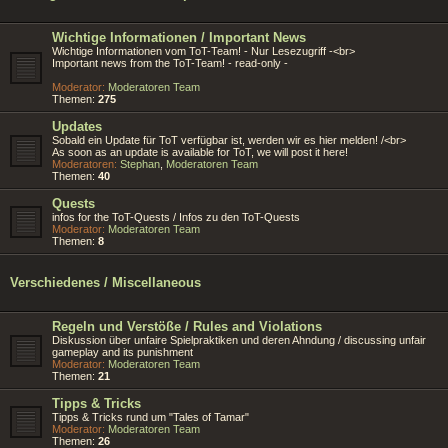
Wichtige Informationen / Important News
Wichtige Informationen vom ToT-Team! - Nur Lesezugriff -<br>
Important news from the ToT-Team! - read-only -
Moderator:
Moderatoren Team
Themen:
275
Updates
Sobald ein Update für ToT verfügbar ist, werden wir es hier melden! /<br>
As soon as an update is available for ToT, we will post it here!
Moderatoren:
Stephan
,
Moderatoren Team
Themen:
40
Quests
infos for the ToT-Quests / Infos zu den ToT-Quests
Moderator:
Moderatoren Team
Themen:
8
Verschiedenes / Miscellaneous
Regeln und Verstöße / Rules and Violations
Diskussion über unfaire Spielpraktiken und deren Ahndung / discussing unfair
gameplay and its punishment
Moderator:
Moderatoren Team
Themen:
21
Tipps & Tricks
Tipps & Tricks rund um "Tales of Tamar"
Moderator:
Moderatoren Team
Themen:
26