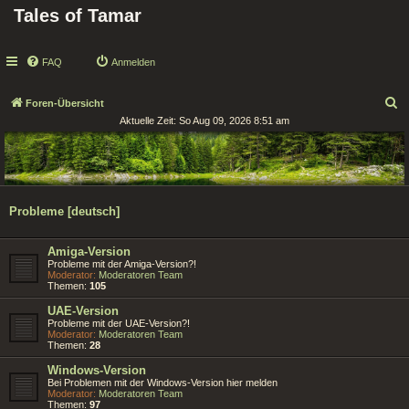
Tales of Tamar
FAQ
Anmelden
S
Foren-Übersicht
Aktuelle Zeit: So Aug 09, 2026 8:51 am
u
c
h
e
Probleme [deutsch]
Amiga-Version
Probleme mit der Amiga-Version?!
Moderator:
Moderatoren Team
Themen:
105
UAE-Version
Probleme mit der UAE-Version?!
Moderator:
Moderatoren Team
Themen:
28
Windows-Version
Bei Problemen mit der Windows-Version hier melden
Moderator:
Moderatoren Team
Themen:
97