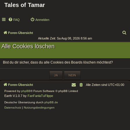
Tales of Tamar
FAQ
Anmelden
S
Foren-Übersicht
Aktuelle Zeit: Sa Aug 08, 2026 8:56 am
u
Alle Cookies löschen
c
h
e
Bist du dir sicher, dass du alle Cookies des Boards löschen möchtest?
Foren-Übersicht
Alle Zeiten sind
UTC+01:00
Powered by
phpBB
® Forum Software © phpBB Limited
Earth V.1.0.7 by
FanFanlaTuFlippe
Deutsche Übersetzung durch
phpBB.de
Datenschutz
|
Nutzungsbedingungen