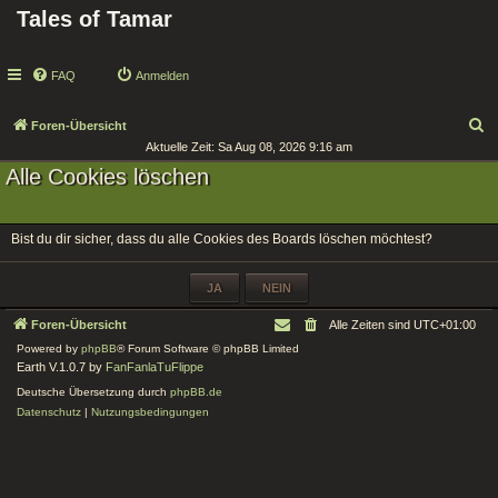
Tales of Tamar
FAQ
Anmelden
S
Foren-Übersicht
Aktuelle Zeit: Sa Aug 08, 2026 9:16 am
u
Alle Cookies löschen
c
h
e
Bist du dir sicher, dass du alle Cookies des Boards löschen möchtest?
Foren-Übersicht
Alle Zeiten sind
UTC+01:00
Powered by
phpBB
® Forum Software © phpBB Limited
Earth V.1.0.7 by
FanFanlaTuFlippe
Deutsche Übersetzung durch
phpBB.de
Datenschutz
|
Nutzungsbedingungen