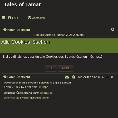
Tales of Tamar
FAQ
Anmelden
S
Foren-Übersicht
Aktuelle Zeit: So Aug 09, 2026 2:35 pm
u
Alle Cookies löschen
c
h
e
Bist du dir sicher, dass du alle Cookies des Boards löschen möchtest?
Foren-Übersicht
Alle Zeiten sind
UTC+01:00
Powered by
phpBB
® Forum Software © phpBB Limited
Earth V.1.0.7 by
FanFanlaTuFlippe
Deutsche Übersetzung durch
phpBB.de
Datenschutz
|
Nutzungsbedingungen