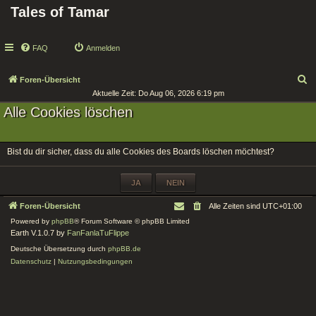
Tales of Tamar
FAQ
Anmelden
S
Foren-Übersicht
Aktuelle Zeit: Do Aug 06, 2026 6:19 pm
u
Alle Cookies löschen
c
h
e
Bist du dir sicher, dass du alle Cookies des Boards löschen möchtest?
Foren-Übersicht
Alle Zeiten sind
UTC+01:00
Powered by
phpBB
® Forum Software © phpBB Limited
Earth V.1.0.7 by
FanFanlaTuFlippe
Deutsche Übersetzung durch
phpBB.de
Datenschutz
|
Nutzungsbedingungen