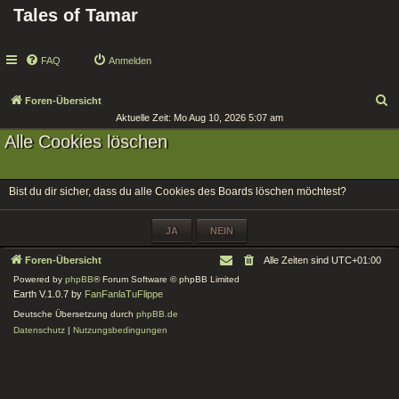
Tales of Tamar
FAQ
Anmelden
S
Foren-Übersicht
Aktuelle Zeit: Mo Aug 10, 2026 5:07 am
u
Alle Cookies löschen
c
h
e
Bist du dir sicher, dass du alle Cookies des Boards löschen möchtest?
Foren-Übersicht
Alle Zeiten sind
UTC+01:00
Powered by
phpBB
® Forum Software © phpBB Limited
Earth V.1.0.7 by
FanFanlaTuFlippe
Deutsche Übersetzung durch
phpBB.de
Datenschutz
|
Nutzungsbedingungen