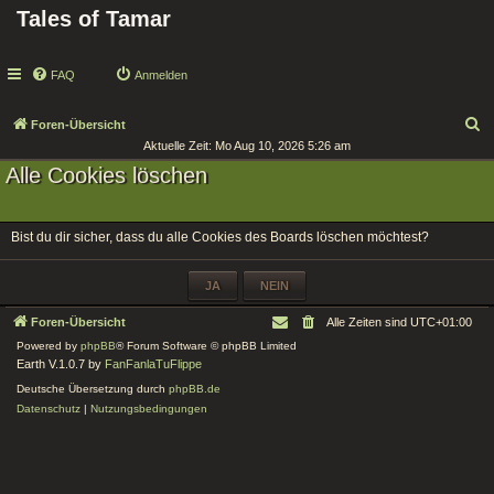
Tales of Tamar
FAQ
Anmelden
S
Foren-Übersicht
Aktuelle Zeit: Mo Aug 10, 2026 5:26 am
u
Alle Cookies löschen
c
h
e
Bist du dir sicher, dass du alle Cookies des Boards löschen möchtest?
Foren-Übersicht
Alle Zeiten sind
UTC+01:00
Powered by
phpBB
® Forum Software © phpBB Limited
Earth V.1.0.7 by
FanFanlaTuFlippe
Deutsche Übersetzung durch
phpBB.de
Datenschutz
|
Nutzungsbedingungen