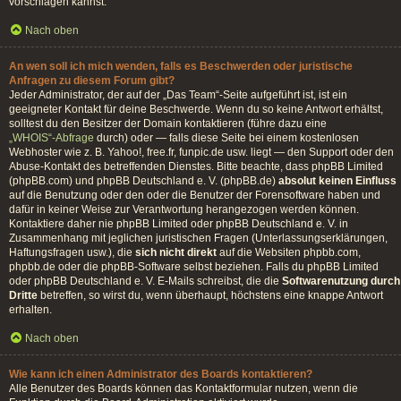
vorschlagen kannst.
Nach oben
An wen soll ich mich wenden, falls es Beschwerden oder juristische
Anfragen zu diesem Forum gibt?
Jeder Administrator, der auf der „Das Team“-Seite aufgeführt ist, ist ein
geeigneter Kontakt für deine Beschwerde. Wenn du so keine Antwort erhältst,
solltest du den Besitzer der Domain kontaktieren (führe dazu eine
„WHOIS“-Abfrage
durch) oder — falls diese Seite bei einem kostenlosen
Webhoster wie z. B. Yahoo!, free.fr, funpic.de usw. liegt — den Support oder den
Abuse-Kontakt des betreffenden Dienstes. Bitte beachte, dass phpBB Limited
(phpBB.com) und phpBB Deutschland e. V. (phpBB.de)
absolut keinen Einfluss
auf die Benutzung oder den oder die Benutzer der Forensoftware haben und
dafür in keiner Weise zur Verantwortung herangezogen werden können.
Kontaktiere daher nie phpBB Limited oder phpBB Deutschland e. V. in
Zusammenhang mit jeglichen juristischen Fragen (Unterlassungserklärungen,
Haftungsfragen usw.), die
sich nicht direkt
auf die Websiten phpbb.com,
phpbb.de oder die phpBB-Software selbst beziehen. Falls du phpBB Limited
oder phpBB Deutschland e. V. E-Mails schreibst, die die
Softwarenutzung durch
Dritte
betreffen, so wirst du, wenn überhaupt, höchstens eine knappe Antwort
erhalten.
Nach oben
Wie kann ich einen Administrator des Boards kontaktieren?
Alle Benutzer des Boards können das Kontaktformular nutzen, wenn die