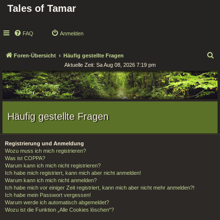
Tales of Tamar
FAQ
Anmelden
S
Foren-Übersicht
Häufig gestellte Fragen
Aktuelle Zeit: Sa Aug 08, 2026 7:19 pm
u
c
h
e
Häufig gestellte Fragen
Registrierung und Anmeldung
Wozu muss ich mich registrieren?
Was ist COPPA?
Warum kann ich mich nicht registrieren?
Ich habe mich registriert, kann mich aber nicht anmelden!
Warum kann ich mich nicht anmelden?
Ich habe mich vor einiger Zeit registriert, kann mich aber nicht mehr anmelden?!
Ich habe mein Passwort vergessen!
Warum werde ich automatisch abgemeldet?
Wozu ist die Funktion „Alle Cookies löschen“?