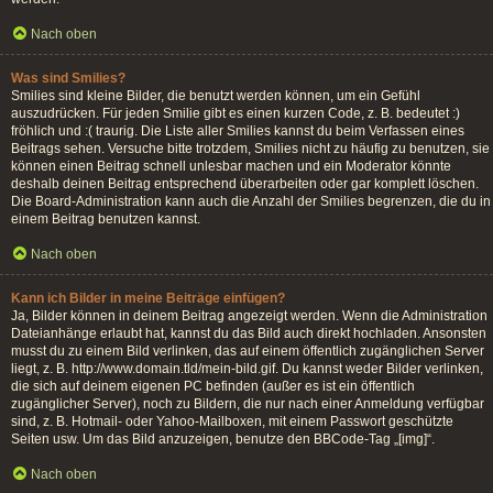
Nach oben
Was sind Smilies?
Smilies sind kleine Bilder, die benutzt werden können, um ein Gefühl
auszudrücken. Für jeden Smilie gibt es einen kurzen Code, z. B. bedeutet :)
fröhlich und :( traurig. Die Liste aller Smilies kannst du beim Verfassen eines
Beitrags sehen. Versuche bitte trotzdem, Smilies nicht zu häufig zu benutzen, sie
können einen Beitrag schnell unlesbar machen und ein Moderator könnte
deshalb deinen Beitrag entsprechend überarbeiten oder gar komplett löschen.
Die Board-Administration kann auch die Anzahl der Smilies begrenzen, die du in
einem Beitrag benutzen kannst.
Nach oben
Kann ich Bilder in meine Beiträge einfügen?
Ja, Bilder können in deinem Beitrag angezeigt werden. Wenn die Administration
Dateianhänge erlaubt hat, kannst du das Bild auch direkt hochladen. Ansonsten
musst du zu einem Bild verlinken, das auf einem öffentlich zugänglichen Server
liegt, z. B. http://www.domain.tld/mein-bild.gif. Du kannst weder Bilder verlinken,
die sich auf deinem eigenen PC befinden (außer es ist ein öffentlich
zugänglicher Server), noch zu Bildern, die nur nach einer Anmeldung verfügbar
sind, z. B. Hotmail- oder Yahoo-Mailboxen, mit einem Passwort geschützte
Seiten usw. Um das Bild anzuzeigen, benutze den BBCode-Tag „[img]“.
Nach oben