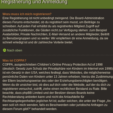
Registrierung und Anmeldung
Wozu muss ich mich registrieren?
Eine Registrierung ist nicht unbedingt zwingend. Die Board-Administration
dieses Forums entscheidet, ob du registriert sein musst, um Beiträge zu
schreiben. Auf jeden Fall erhältst du als registriertes Mitglied Zugriff auf
zusätzliche Funktionen, die Gästen nicht zur Verfügung stehen: zum Beispiel
Avatarbilder, Private Nachrichten, E-Mail-Versand an andere Mitglieder, Beitritt
zu Benutzergruppen und so weiter. Wir empfehlen dir eine Anmeldung, da sie
schnell erledigt ist und dir zahlreiche Vorteile bietet.
Nach oben
Was ist COPPA?
COPPA, ausgeschrieben Children’s Online Privacy Protection Act of 1998
(deutsch: Gesetz zum Schutz der Privatsphäre von Kindern im Internet von 1998)
ist ein Gesetz in den USA, welches festlegt, dass Websites, die möglicherweise
persönliche Daten von Kindern unter 13 Jahren erheben, hierzu die Zustimmung
der Eltern beziehungsweise des oder der Erziehungsberechtigten benötigen.
Wenn du dir unsicher bist, ob dies auf dich oder die Website, auf der du dich zu
registrieren versuchst, zutrifft, ziehe einen rechtlichen Beistand zu Rate. Bitte
beachte, dass phpBB Limited und der Besitzer dieses Boards keine
Rechtsberatung anbieten kann und nicht die Anlaufstelle für
Rechtsangelegenheiten jeglicher Art ist; außer solchen, die unter der Frage „An
wen soll ich mich wenden, falls es Beschwerden oder juristische Anfragen zu
diesem Forum gibt?“ behandelt werden.