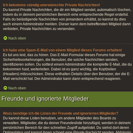
Ich bekomme ständig unerwünschte Private Nachrichten!
Du kannst Private Nachrichten, die dir ein Mitglied sendet, automatisch löschen,
indem du in deinem persönlichen Bereich eine entsprechende Regel erstellst.
Falls du belästigende Nachrichten von jemandem erhältst, so kannst du dies
auch einem Administrator melden. Dieser kann dem betreffenden Mitglied dann
verbieten, Private Nachrichten zu versenden.
Nach oben
Ich habe eine Spam-E-Mail von einem Mitglied dieses Forums erhalten!
Es tut uns leid, das zu hören. Das E-Mail-Formular dieses Forums hat einige
Sicherheitsvorkehrungen, die Benutzer, die solche Nachrichten senden,
identifizieren sollen. Du solltest einem Administrator die komplette E-Mail, die du
bekommen hast, weiterleiten. Dabei ist es ganz wichtig, die Kopfzeilen
(Headers) mitzuschicken. Diese enthalten Details über den Benutzer, der die E-
Mail verschickt hat. Der Administrator kann dann entsprechend reagieren.
Nach oben
Freunde und ignorierte Mitglieder
Wozu benötige ich die Listen der Freunde und ignorierten Mitglieder?
Du kannst diese Listen benutzen, um andere Mitglieder des Boards zu
verwalten. Mitglieder, die du deiner Freundesliste hinzufügst, werden in deinem
persönlichen Bereich für den schnellen Zugriff aufgelistet. Du siehst dort deren
Onlinestatus und kannst ihnen schnell eine Private Nachricht senden. Abhängig