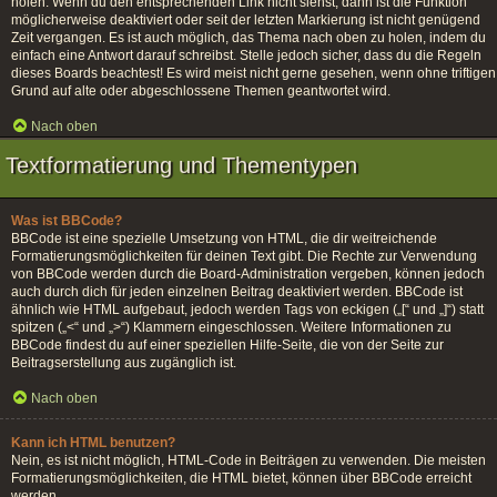
holen. Wenn du den entsprechenden Link nicht siehst, dann ist die Funktion
möglicherweise deaktiviert oder seit der letzten Markierung ist nicht genügend
Zeit vergangen. Es ist auch möglich, das Thema nach oben zu holen, indem du
einfach eine Antwort darauf schreibst. Stelle jedoch sicher, dass du die Regeln
dieses Boards beachtest! Es wird meist nicht gerne gesehen, wenn ohne triftigen
Grund auf alte oder abgeschlossene Themen geantwortet wird.
Nach oben
Textformatierung und Thementypen
Was ist BBCode?
BBCode ist eine spezielle Umsetzung von HTML, die dir weitreichende
Formatierungsmöglichkeiten für deinen Text gibt. Die Rechte zur Verwendung
von BBCode werden durch die Board-Administration vergeben, können jedoch
auch durch dich für jeden einzelnen Beitrag deaktiviert werden. BBCode ist
ähnlich wie HTML aufgebaut, jedoch werden Tags von eckigen („[“ und „]“) statt
spitzen („<“ und „>“) Klammern eingeschlossen. Weitere Informationen zu
BBCode findest du auf einer speziellen Hilfe-Seite, die von der Seite zur
Beitragserstellung aus zugänglich ist.
Nach oben
Kann ich HTML benutzen?
Nein, es ist nicht möglich, HTML-Code in Beiträgen zu verwenden. Die meisten
Formatierungsmöglichkeiten, die HTML bietet, können über BBCode erreicht
werden.