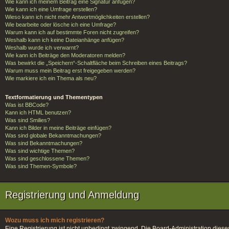
Wie kann ich meinem Beitrag eine Signatur anfügen?
Wie kann ich eine Umfrage erstellen?
Wieso kann ich nicht mehr Antwortmöglichkeiten erstellen?
Wie bearbeite oder lösche ich eine Umfrage?
Warum kann ich auf bestimmte Foren nicht zugreifen?
Weshalb kann ich keine Dateianhänge anfügen?
Weshalb wurde ich verwarnt?
Wie kann ich Beiträge den Moderatoren melden?
Was bewirkt die „Speichern“-Schaltfläche beim Schreiben eines Beitrags?
Warum muss mein Beitrag erst freigegeben werden?
Wie markiere ich ein Thema als neu?
Textformatierung und Thementypen
Was ist BBCode?
Kann ich HTML benutzen?
Was sind Smilies?
Kann ich Bilder in meine Beiträge einfügen?
Was sind globale Bekanntmachungen?
Was sind Bekanntmachungen?
Was sind wichtige Themen?
Was sind geschlossene Themen?
Was sind Themen-Symbole?
Registrierung und Anmeldung
Wozu muss ich mich registrieren?
Eine Registrierung ist nicht unbedingt zwingend. Die Board-Administration dieses F