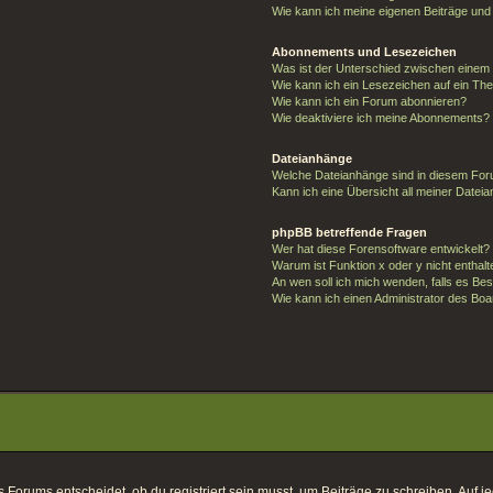
Wie kann ich meine eigenen Beiträge un
Abonnements und Lesezeichen
Was ist der Unterschied zwischen eine
Wie kann ich ein Lesezeichen auf ein T
Wie kann ich ein Forum abonnieren?
Wie deaktiviere ich meine Abonnements?
Dateianhänge
Welche Dateianhänge sind in diesem For
Kann ich eine Übersicht all meiner Datei
phpBB betreffende Fragen
Wer hat diese Forensoftware entwickelt?
Warum ist Funktion x oder y nicht enthal
An wen soll ich mich wenden, falls es Be
Wie kann ich einen Administrator des Boa
orums entscheidet, ob du registriert sein musst, um Beiträge zu schreiben. Auf jeden