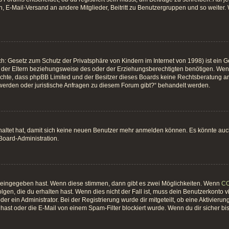
, E-Mail-Versand an andere Mitglieder, Beitritt zu Benutzergruppen und so weiter. W
h: Gesetz zum Schutz der Privatsphäre von Kindern im Internet von 1998) ist ein G
er Eltern beziehungsweise des oder der Erziehungsberechtigten benötigen. Wenn du
 beachte, dass phpBB Limited und der Besitzer dieses Boards keine Rechtsberatung an
hwerden oder juristische Anfragen zu diesem Forum gibt?“ behandelt werden.
chaltet hat, damit sich keine neuen Benutzer mehr anmelden können. Es könnte au
 Board-Administration.
t eingegeben hast. Wenn diese stimmen, dann gibt es zwei Möglichkeiten. Wenn
C
gen, die du erhalten hast. Wenn dies nicht der Fall ist, muss dein Benutzerkonto 
er ein Administrator. Bei der Registrierung wurde dir mitgeteilt, ob eine Aktivierun
ast oder die E-Mail von einem Spam-Filter blockiert wurde. Wenn du dir sicher bi