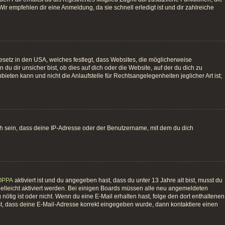
ir empfehlen dir eine Anmeldung, da sie schnell erledigt ist und dir zahlreiche
esetz in den USA, welches festlegt, dass Websites, die möglicherweise
 dir unsicher bist, ob dies auf dich oder die Website, auf der du dich zu
bieten kann und nicht die Anlaufstelle für Rechtsangelegenheiten jeglicher Art ist;
ch sein, dass deine IP-Adresse oder der Benutzername, mit dem du dich
OPPA
aktiviert ist und du angegeben hast, dass du unter 13 Jahre alt bist, musst du
vielleicht aktiviert werden. Bei einigen Boards müssen alle neu angemeldeten
g nötig ist oder nicht. Wenn du eine E-Mail erhalten hast, folge den dort enthaltenen
st, dass deine E-Mail-Adresse korrekt eingegeben wurde, dann kontaktiere einen