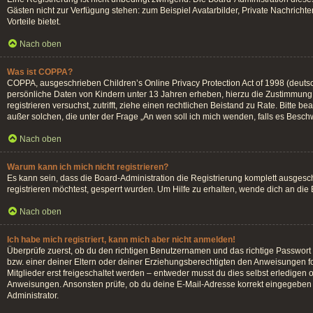
Gästen nicht zur Verfügung stehen: zum Beispiel Avatarbilder, Private Nachrichten
Vorteile bietet.
Nach oben
Was ist COPPA?
COPPA, ausgeschrieben Children’s Online Privacy Protection Act of 1998 (deutsc
persönliche Daten von Kindern unter 13 Jahren erheben, hierzu die Zustimmung d
registrieren versuchst, zutrifft, ziehe einen rechtlichen Beistand zu Rate. Bitte
außer solchen, die unter der Frage „An wen soll ich mich wenden, falls es Besc
Nach oben
Warum kann ich mich nicht registrieren?
Es kann sein, dass die Board-Administration die Registrierung komplett ausges
registrieren möchtest, gesperrt wurden. Um Hilfe zu erhalten, wende dich an die
Nach oben
Ich habe mich registriert, kann mich aber nicht anmelden!
Überprüfe zuerst, ob du den richtigen Benutzernamen und das richtige Passwor
bzw. einer deiner Eltern oder deiner Erziehungsberechtigten den Anweisungen fol
Mitglieder erst freigeschaltet werden – entweder musst du dies selbst erledigen od
Anweisungen. Ansonsten prüfe, ob du deine E-Mail-Adresse korrekt eingegeben h
Administrator.