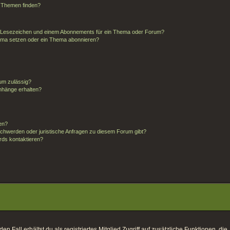
d Themen finden?
m Lesezeichen und einem Abonnements für ein Thema oder Forum?
hema setzen oder ein Thema abonnieren?
um zulässig?
anhänge erhalten?
ten?
schwerden oder juristische Anfragen zu diesem Forum gibt?
rds kontaktieren?
 Fall erhältst du als registriertes Mitglied Zugriff auf zusätzliche Funktionen, die