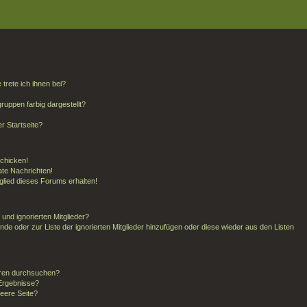
trete ich ihnen bei?
uppen farbig dargestellt?
r Startseite?
schicken!
te Nachrichten!
glied dieses Forums erhalten!
und ignorierten Mitglieder?
unde oder zur Liste der ignorierten Mitglieder hinzufügen oder diese wieder aus den Listen
oren durchsuchen?
 Ergebnisse?
eere Seite?