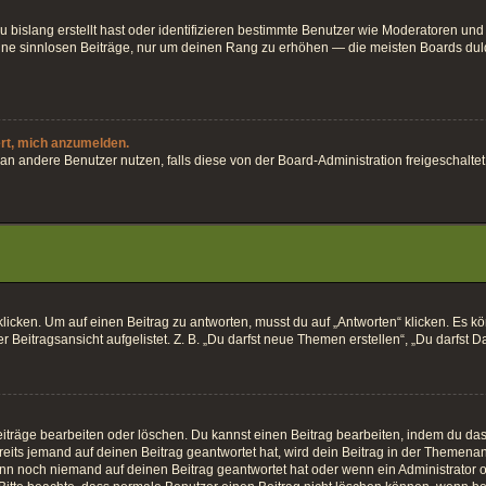
 bislang erstellt hast oder identifizieren bestimmte Benutzer wie Moderatoren und
keine sinnlosen Beiträge, nur um deinen Rang zu erhöhen — die meisten Boards dul
ert, mich anzumelden.
ten an andere Benutzer nutzen, falls diese von der Board-Administration freigesch
en. Um auf einen Beitrag zu antworten, musst du auf „Antworten“ klicken. Es könnt
Beitragsansicht aufgelistet. Z. B. „Du darfst neue Themen erstellen“, „Du darfst D
iträge bearbeiten oder löschen. Du kannst einen Beitrag bearbeiten, indem du das 
eits jemand auf deinen Beitrag geantwortet hat, wird dein Beitrag in der Themenan
enn noch niemand auf deinen Beitrag geantwortet hat oder wenn ein Administrator o