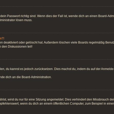
ein Passwort richtig sind. Wenn dies der Fall ist, wende dich an einen Board-Admin
dministrator lösen muss.
n?!
n deaktiviert oder gelöscht hat. Außerdem löschen viele Boards regelmäßig Benutze
 den Diskussionen teil!
teilen, du kannst es jedoch zurücksetzen. Dies machst du, indem du auf der Anmeld
ende dich an die Board-Administration.
st, wirst du nur für eine Sitzung angemeldet. Dies verhindert den Missbrauch de
fehlenswert, wenn du dich an einem öffentlichen Computer, zum Beispiel in einem 