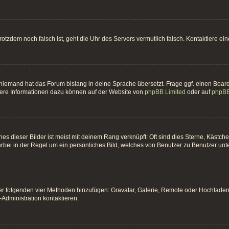
t trotzdem noch falsch ist, geht die Uhr des Servers vermutlich falsch. Kontaktiere 
 niemand hat das Forum bislang in deine Sprache übersetzt. Frage ggf. einen Board-
itere Informationen dazu können auf der Website von
phpBB Limited
oder auf
phpBB
es dieser Bilder ist meist mit deinem Rang verknüpft: Oft sind dies Sterne, Kästc
erbei in der Regel um ein persönliches Bild, welches von Benutzer zu Benutzer unter
 der folgenden vier Methoden hinzufügen: Gravatar, Galerie, Remote oder Hochlade
Administration kontaktieren.