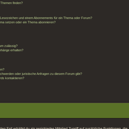
d Themen finden?
m Lesezeichen und einem Abonnements für ein Thema oder Forum?
hema setzen oder ein Thema abonnieren?
um zulässig?
anhänge erhalten?
ten?
schwerden oder juristische Anfragen zu diesem Forum gibt?
rds kontaktieren?
 Fall erhältst du als registriertes Mitglied Zugriff auf zusätzliche Funktionen, die