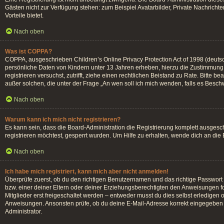
Gästen nicht zur Verfügung stehen: zum Beispiel Avatarbilder, Private Nachrichten
Vorteile bietet.
Nach oben
Was ist COPPA?
COPPA, ausgeschrieben Children’s Online Privacy Protection Act of 1998 (deutsc
persönliche Daten von Kindern unter 13 Jahren erheben, hierzu die Zustimmung d
registrieren versuchst, zutrifft, ziehe einen rechtlichen Beistand zu Rate. Bitte
außer solchen, die unter der Frage „An wen soll ich mich wenden, falls es Besc
Nach oben
Warum kann ich mich nicht registrieren?
Es kann sein, dass die Board-Administration die Registrierung komplett ausges
registrieren möchtest, gesperrt wurden. Um Hilfe zu erhalten, wende dich an die
Nach oben
Ich habe mich registriert, kann mich aber nicht anmelden!
Überprüfe zuerst, ob du den richtigen Benutzernamen und das richtige Passwor
bzw. einer deiner Eltern oder deiner Erziehungsberechtigten den Anweisungen fol
Mitglieder erst freigeschaltet werden – entweder musst du dies selbst erledigen od
Anweisungen. Ansonsten prüfe, ob du deine E-Mail-Adresse korrekt eingegeben h
Administrator.