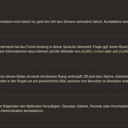
t trotzdem noch falsch ist, geht die Uhr des Servers vermutlich falsch. Kontaktiere 
 niemand hat das Forum bislang in deine Sprache übersetzt. Frage ggf. einen Board-
itere Informationen dazu können auf der Website von
phpBB Limited
oder auf
phpBB
es dieser Bilder ist meist mit deinem Rang verknüpft: Oft sind dies Sterne, Kästc
erbei in der Regel um ein persönliches Bild, welches von Benutzer zu Benutzer unter
 der folgenden vier Methoden hinzufügen: Gravatar, Galerie, Remote oder Hochlade
Administration kontaktieren.