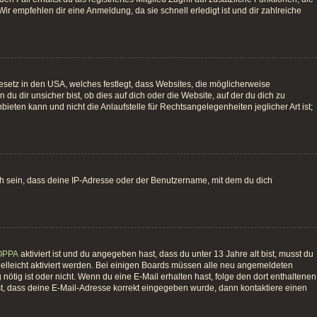
ir empfehlen dir eine Anmeldung, da sie schnell erledigt ist und dir zahlreiche
esetz in den USA, welches festlegt, dass Websites, die möglicherweise
 dir unsicher bist, ob dies auf dich oder die Website, auf der du dich zu
bieten kann und nicht die Anlaufstelle für Rechtsangelegenheiten jeglicher Art ist;
ch sein, dass deine IP-Adresse oder der Benutzername, mit dem du dich
OPPA
aktiviert ist und du angegeben hast, dass du unter 13 Jahre alt bist, musst du
vielleicht aktiviert werden. Bei einigen Boards müssen alle neu angemeldeten
g nötig ist oder nicht. Wenn du eine E-Mail erhalten hast, folge den dort enthaltenen
st, dass deine E-Mail-Adresse korrekt eingegeben wurde, dann kontaktiere einen