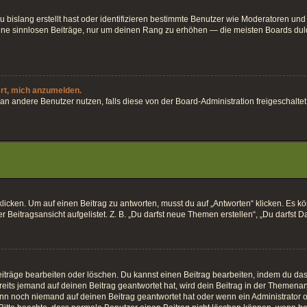
 bislang erstellt hast oder identifizieren bestimmte Benutzer wie Moderatoren und
keine sinnlosen Beiträge, nur um deinen Rang zu erhöhen — die meisten Boards dul
ert, mich anzumelden.
ten an andere Benutzer nutzen, falls diese von der Board-Administration freigesch
en. Um auf einen Beitrag zu antworten, musst du auf „Antworten“ klicken. Es könnt
Beitragsansicht aufgelistet. Z. B. „Du darfst neue Themen erstellen“, „Du darfst D
iträge bearbeiten oder löschen. Du kannst einen Beitrag bearbeiten, indem du das 
eits jemand auf deinen Beitrag geantwortet hat, wird dein Beitrag in der Themenan
enn noch niemand auf deinen Beitrag geantwortet hat oder wenn ein Administrator o