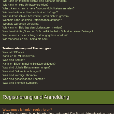
Wie kann ich meinem Beitrag eine Signatur anfügen?
Wie kann ich eine Umfrage erstellen?
Wieso kann ich nicht mehr Antwortmöglichkeiten erstellen?
Wie bearbeite oder lösche ich eine Umfrage?
Warum kann ich auf bestimmte Foren nicht zugreifen?
Weshalb kann ich keine Dateianhänge anfügen?
Weshalb wurde ich verwarnt?
Wie kann ich Beiträge den Moderatoren melden?
Was bewirkt die „Speichern“-Schaltfläche beim Schreiben eines Beitrags?
Warum muss mein Beitrag erst freigegeben werden?
Wie markiere ich ein Thema als neu?
Textformatierung und Thementypen
Was ist BBCode?
Kann ich HTML benutzen?
Was sind Smilies?
Kann ich Bilder in meine Beiträge einfügen?
Was sind globale Bekanntmachungen?
Was sind Bekanntmachungen?
Was sind wichtige Themen?
Was sind geschlossene Themen?
Was sind Themen-Symbole?
Registrierung und Anmeldung
Wozu muss ich mich registrieren?
Eine Registrierung ist nicht unbedingt zwingend. Die Board-Administration dieses F