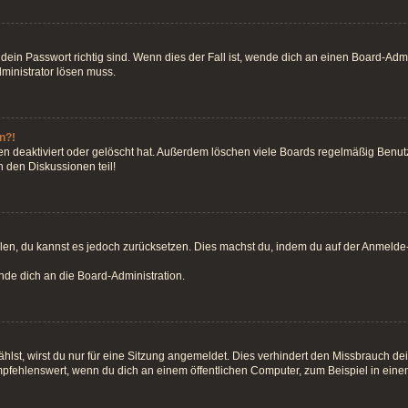
ein Passwort richtig sind. Wenn dies der Fall ist, wende dich an einen Board-Admin
dministrator lösen muss.
n?!
n deaktiviert oder gelöscht hat. Außerdem löschen viele Boards regelmäßig Benutze
 den Diskussionen teil!
teilen, du kannst es jedoch zurücksetzen. Dies machst du, indem du auf der Anmeld
ende dich an die Board-Administration.
st, wirst du nur für eine Sitzung angemeldet. Dies verhindert den Missbrauch de
fehlenswert, wenn du dich an einem öffentlichen Computer, zum Beispiel in einem 