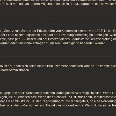
, E-Mail-Versand an andere Mitglieder, Beitritt zu Benutzergruppen und so weiter. W
h: Gesetz zum Schutz der Privatsphäre von Kindern im Internet von 1998) ist ein G
er Eltern beziehungsweise des oder der Erziehungsberechtigten benötigen. Wenn du
 beachte, dass phpBB Limited und der Besitzer dieses Boards keine Rechtsberatung an
hwerden oder juristische Anfragen zu diesem Forum gibt?“ behandelt werden.
chaltet hat, damit sich keine neuen Benutzer mehr anmelden können. Es könnte au
 Board-Administration.
t eingegeben hast. Wenn diese stimmen, dann gibt es zwei Möglichkeiten. Wenn
C
gen, die du erhalten hast. Wenn dies nicht der Fall ist, muss dein Benutzerkonto 
er ein Administrator. Bei der Registrierung wurde dir mitgeteilt, ob eine Aktivierun
ast oder die E-Mail von einem Spam-Filter blockiert wurde. Wenn du dir sicher bi