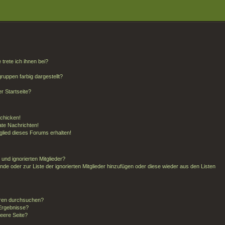
trete ich ihnen bei?
uppen farbig dargestellt?
r Startseite?
schicken!
te Nachrichten!
glied dieses Forums erhalten!
und ignorierten Mitglieder?
unde oder zur Liste der ignorierten Mitglieder hinzufügen oder diese wieder aus den Listen
oren durchsuchen?
 Ergebnisse?
eere Seite?