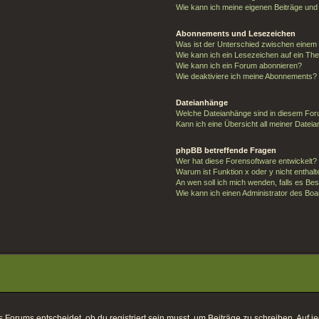
Wie kann ich meine eigenen Beiträge un
Abonnements und Lesezeichen
Was ist der Unterschied zwischen eine
Wie kann ich ein Lesezeichen auf ein T
Wie kann ich ein Forum abonnieren?
Wie deaktiviere ich meine Abonnements?
Dateianhänge
Welche Dateianhänge sind in diesem For
Kann ich eine Übersicht all meiner Datei
phpBB betreffende Fragen
Wer hat diese Forensoftware entwickelt?
Warum ist Funktion x oder y nicht enthal
An wen soll ich mich wenden, falls es Be
Wie kann ich einen Administrator des Boa
orums entscheidet, ob du registriert sein musst, um Beiträge zu schreiben. Auf jeden