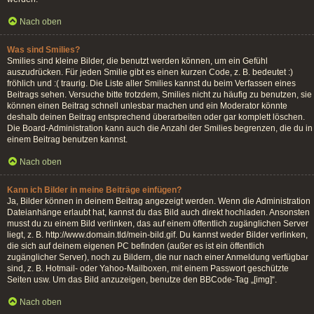
Nach oben
Was sind Smilies?
Smilies sind kleine Bilder, die benutzt werden können, um ein Gefühl
auszudrücken. Für jeden Smilie gibt es einen kurzen Code, z. B. bedeutet :)
fröhlich und :( traurig. Die Liste aller Smilies kannst du beim Verfassen eines
Beitrags sehen. Versuche bitte trotzdem, Smilies nicht zu häufig zu benutzen, sie
können einen Beitrag schnell unlesbar machen und ein Moderator könnte
deshalb deinen Beitrag entsprechend überarbeiten oder gar komplett löschen.
Die Board-Administration kann auch die Anzahl der Smilies begrenzen, die du in
einem Beitrag benutzen kannst.
Nach oben
Kann ich Bilder in meine Beiträge einfügen?
Ja, Bilder können in deinem Beitrag angezeigt werden. Wenn die Administration
Dateianhänge erlaubt hat, kannst du das Bild auch direkt hochladen. Ansonsten
musst du zu einem Bild verlinken, das auf einem öffentlich zugänglichen Server
liegt, z. B. http://www.domain.tld/mein-bild.gif. Du kannst weder Bilder verlinken,
die sich auf deinem eigenen PC befinden (außer es ist ein öffentlich
zugänglicher Server), noch zu Bildern, die nur nach einer Anmeldung verfügbar
sind, z. B. Hotmail- oder Yahoo-Mailboxen, mit einem Passwort geschützte
Seiten usw. Um das Bild anzuzeigen, benutze den BBCode-Tag „[img]“.
Nach oben