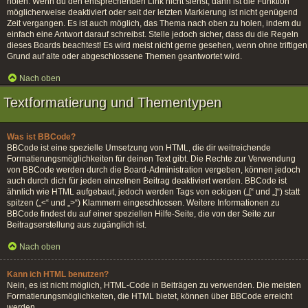
holen. Wenn du den entsprechenden Link nicht siehst, dann ist die Funktion
möglicherweise deaktiviert oder seit der letzten Markierung ist nicht genügend
Zeit vergangen. Es ist auch möglich, das Thema nach oben zu holen, indem du
einfach eine Antwort darauf schreibst. Stelle jedoch sicher, dass du die Regeln
dieses Boards beachtest! Es wird meist nicht gerne gesehen, wenn ohne triftigen
Grund auf alte oder abgeschlossene Themen geantwortet wird.
Nach oben
Textformatierung und Thementypen
Was ist BBCode?
BBCode ist eine spezielle Umsetzung von HTML, die dir weitreichende
Formatierungsmöglichkeiten für deinen Text gibt. Die Rechte zur Verwendung
von BBCode werden durch die Board-Administration vergeben, können jedoch
auch durch dich für jeden einzelnen Beitrag deaktiviert werden. BBCode ist
ähnlich wie HTML aufgebaut, jedoch werden Tags von eckigen („[“ und „]“) statt
spitzen („<“ und „>“) Klammern eingeschlossen. Weitere Informationen zu
BBCode findest du auf einer speziellen Hilfe-Seite, die von der Seite zur
Beitragserstellung aus zugänglich ist.
Nach oben
Kann ich HTML benutzen?
Nein, es ist nicht möglich, HTML-Code in Beiträgen zu verwenden. Die meisten
Formatierungsmöglichkeiten, die HTML bietet, können über BBCode erreicht
werden.