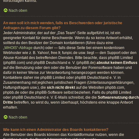
vorschlagen kannst.
Nach oben
An wen soll ich mich wenden, falls es Beschwerden oder juristische
Anfragen zu diesem Forum gibt?
Jeder Administrator, der auf der „Das Team“-Seite aufgeführt ist, ist ein
geeigneter Kontakt für deine Beschwerde. Wenn du so keine Antwort erhältst,
solltest du den Besitzer der Domain kontaktieren (führe dazu eine
„WHOIS“-Abfrage
durch) oder — falls diese Seite bei einem kostenlosen
Webhoster wie z. B. Yahoo!, free.fr, funpic.de usw. liegt — den Support oder den
Abuse-Kontakt des betreffenden Dienstes. Bitte beachte, dass phpBB Limited
(phpBB.com) und phpBB Deutschland e. V. (phpBB.de)
absolut keinen Einfluss
auf die Benutzung oder den oder die Benutzer der Forensoftware haben und
dafür in keiner Weise zur Verantwortung herangezogen werden können.
Kontaktiere daher nie phpBB Limited oder phpBB Deutschland e. V. in
Zusammenhang mit jeglichen juristischen Fragen (Unterlassungserklärungen,
Haftungsfragen usw.), die
sich nicht direkt
auf die Websiten phpbb.com,
phpbb.de oder die phpBB-Software selbst beziehen. Falls du phpBB Limited
oder phpBB Deutschland e. V. E-Mails schreibst, die die
Softwarenutzung durch
Dritte
betreffen, so wirst du, wenn überhaupt, höchstens eine knappe Antwort
erhalten.
Nach oben
Wie kann ich einen Administrator des Boards kontaktieren?
Alle Benutzer des Boards können das Kontaktformular nutzen, wenn die