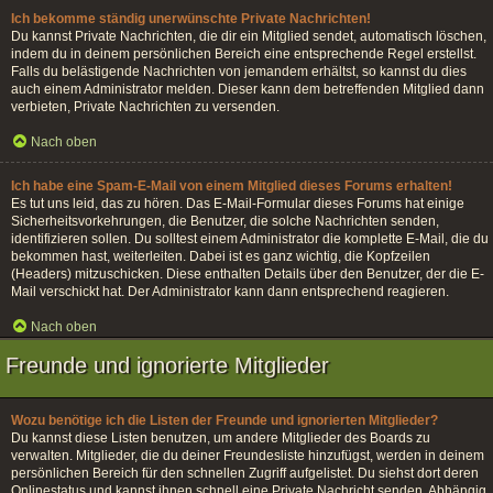
Ich bekomme ständig unerwünschte Private Nachrichten!
Du kannst Private Nachrichten, die dir ein Mitglied sendet, automatisch löschen,
indem du in deinem persönlichen Bereich eine entsprechende Regel erstellst.
Falls du belästigende Nachrichten von jemandem erhältst, so kannst du dies
auch einem Administrator melden. Dieser kann dem betreffenden Mitglied dann
verbieten, Private Nachrichten zu versenden.
Nach oben
Ich habe eine Spam-E-Mail von einem Mitglied dieses Forums erhalten!
Es tut uns leid, das zu hören. Das E-Mail-Formular dieses Forums hat einige
Sicherheitsvorkehrungen, die Benutzer, die solche Nachrichten senden,
identifizieren sollen. Du solltest einem Administrator die komplette E-Mail, die du
bekommen hast, weiterleiten. Dabei ist es ganz wichtig, die Kopfzeilen
(Headers) mitzuschicken. Diese enthalten Details über den Benutzer, der die E-
Mail verschickt hat. Der Administrator kann dann entsprechend reagieren.
Nach oben
Freunde und ignorierte Mitglieder
Wozu benötige ich die Listen der Freunde und ignorierten Mitglieder?
Du kannst diese Listen benutzen, um andere Mitglieder des Boards zu
verwalten. Mitglieder, die du deiner Freundesliste hinzufügst, werden in deinem
persönlichen Bereich für den schnellen Zugriff aufgelistet. Du siehst dort deren
Onlinestatus und kannst ihnen schnell eine Private Nachricht senden. Abhängig