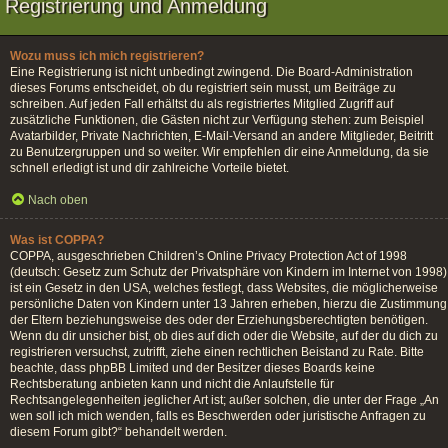
Registrierung und Anmeldung
Wozu muss ich mich registrieren?
Eine Registrierung ist nicht unbedingt zwingend. Die Board-Administration
dieses Forums entscheidet, ob du registriert sein musst, um Beiträge zu
schreiben. Auf jeden Fall erhältst du als registriertes Mitglied Zugriff auf
zusätzliche Funktionen, die Gästen nicht zur Verfügung stehen: zum Beispiel
Avatarbilder, Private Nachrichten, E-Mail-Versand an andere Mitglieder, Beitritt
zu Benutzergruppen und so weiter. Wir empfehlen dir eine Anmeldung, da sie
schnell erledigt ist und dir zahlreiche Vorteile bietet.
Nach oben
Was ist COPPA?
COPPA, ausgeschrieben Children’s Online Privacy Protection Act of 1998
(deutsch: Gesetz zum Schutz der Privatsphäre von Kindern im Internet von 1998)
ist ein Gesetz in den USA, welches festlegt, dass Websites, die möglicherweise
persönliche Daten von Kindern unter 13 Jahren erheben, hierzu die Zustimmung
der Eltern beziehungsweise des oder der Erziehungsberechtigten benötigen.
Wenn du dir unsicher bist, ob dies auf dich oder die Website, auf der du dich zu
registrieren versuchst, zutrifft, ziehe einen rechtlichen Beistand zu Rate. Bitte
beachte, dass phpBB Limited und der Besitzer dieses Boards keine
Rechtsberatung anbieten kann und nicht die Anlaufstelle für
Rechtsangelegenheiten jeglicher Art ist; außer solchen, die unter der Frage „An
wen soll ich mich wenden, falls es Beschwerden oder juristische Anfragen zu
diesem Forum gibt?“ behandelt werden.