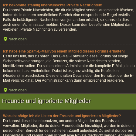
Ich bekomme ständig unerwünschte Private Nachrichten!
Du kannst Private Nachrichten, die dir ein Mitglied sendet, automatisch löschen,
indem du in deinem persönlichen Bereich eine entsprechende Regel erstellst.
Falls du belästigende Nachrichten von jemandem erhältst, so kannst du dies
auch einem Administrator melden. Dieser kann dem betreffenden Mitglied dann
verbieten, Private Nachrichten zu versenden.
Nach oben
Ich habe eine Spam-E-Mail von einem Mitglied dieses Forums erhalten!
Es tut uns leid, das zu hören. Das E-Mail-Formular dieses Forums hat einige
Sicherheitsvorkehrungen, die Benutzer, die solche Nachrichten senden,
identifizieren sollen. Du solltest einem Administrator die komplette E-Mail, die du
bekommen hast, weiterleiten. Dabei ist es ganz wichtig, die Kopfzeilen
(Headers) mitzuschicken. Diese enthalten Details über den Benutzer, der die E-
Mail verschickt hat. Der Administrator kann dann entsprechend reagieren.
Nach oben
Freunde und ignorierte Mitglieder
Wozu benötige ich die Listen der Freunde und ignorierten Mitglieder?
Du kannst diese Listen benutzen, um andere Mitglieder des Boards zu
verwalten. Mitglieder, die du deiner Freundesliste hinzufügst, werden in deinem
persönlichen Bereich für den schnellen Zugriff aufgelistet. Du siehst dort deren
Onlinestatus und kannst ihnen schnell eine Private Nachricht senden. Abhängig