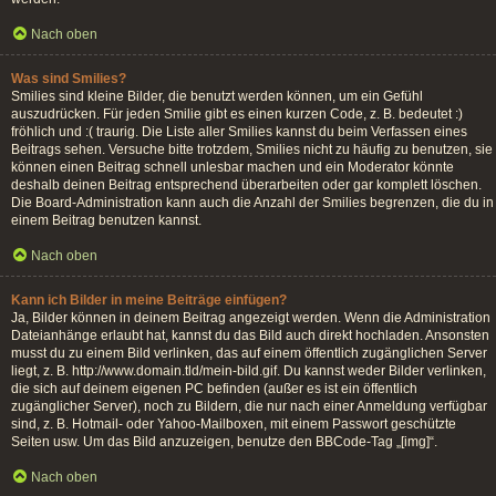
Nach oben
Was sind Smilies?
Smilies sind kleine Bilder, die benutzt werden können, um ein Gefühl
auszudrücken. Für jeden Smilie gibt es einen kurzen Code, z. B. bedeutet :)
fröhlich und :( traurig. Die Liste aller Smilies kannst du beim Verfassen eines
Beitrags sehen. Versuche bitte trotzdem, Smilies nicht zu häufig zu benutzen, sie
können einen Beitrag schnell unlesbar machen und ein Moderator könnte
deshalb deinen Beitrag entsprechend überarbeiten oder gar komplett löschen.
Die Board-Administration kann auch die Anzahl der Smilies begrenzen, die du in
einem Beitrag benutzen kannst.
Nach oben
Kann ich Bilder in meine Beiträge einfügen?
Ja, Bilder können in deinem Beitrag angezeigt werden. Wenn die Administration
Dateianhänge erlaubt hat, kannst du das Bild auch direkt hochladen. Ansonsten
musst du zu einem Bild verlinken, das auf einem öffentlich zugänglichen Server
liegt, z. B. http://www.domain.tld/mein-bild.gif. Du kannst weder Bilder verlinken,
die sich auf deinem eigenen PC befinden (außer es ist ein öffentlich
zugänglicher Server), noch zu Bildern, die nur nach einer Anmeldung verfügbar
sind, z. B. Hotmail- oder Yahoo-Mailboxen, mit einem Passwort geschützte
Seiten usw. Um das Bild anzuzeigen, benutze den BBCode-Tag „[img]“.
Nach oben