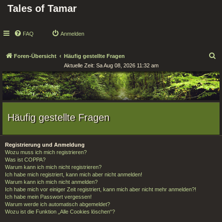
Tales of Tamar
FAQ
Anmelden
S
Foren-Übersicht
Häufig gestellte Fragen
Aktuelle Zeit: Sa Aug 08, 2026 11:32 am
u
c
h
e
Häufig gestellte Fragen
Registrierung und Anmeldung
Wozu muss ich mich registrieren?
Was ist COPPA?
Warum kann ich mich nicht registrieren?
Ich habe mich registriert, kann mich aber nicht anmelden!
Warum kann ich mich nicht anmelden?
Ich habe mich vor einiger Zeit registriert, kann mich aber nicht mehr anmelden?!
Ich habe mein Passwort vergessen!
Warum werde ich automatisch abgemeldet?
Wozu ist die Funktion „Alle Cookies löschen“?