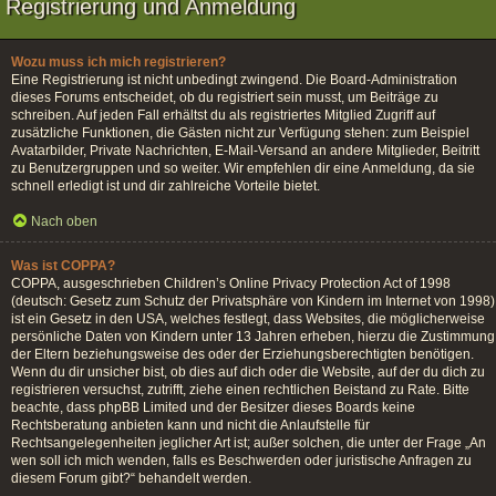
Registrierung und Anmeldung
Wozu muss ich mich registrieren?
Eine Registrierung ist nicht unbedingt zwingend. Die Board-Administration
dieses Forums entscheidet, ob du registriert sein musst, um Beiträge zu
schreiben. Auf jeden Fall erhältst du als registriertes Mitglied Zugriff auf
zusätzliche Funktionen, die Gästen nicht zur Verfügung stehen: zum Beispiel
Avatarbilder, Private Nachrichten, E-Mail-Versand an andere Mitglieder, Beitritt
zu Benutzergruppen und so weiter. Wir empfehlen dir eine Anmeldung, da sie
schnell erledigt ist und dir zahlreiche Vorteile bietet.
Nach oben
Was ist COPPA?
COPPA, ausgeschrieben Children’s Online Privacy Protection Act of 1998
(deutsch: Gesetz zum Schutz der Privatsphäre von Kindern im Internet von 1998)
ist ein Gesetz in den USA, welches festlegt, dass Websites, die möglicherweise
persönliche Daten von Kindern unter 13 Jahren erheben, hierzu die Zustimmung
der Eltern beziehungsweise des oder der Erziehungsberechtigten benötigen.
Wenn du dir unsicher bist, ob dies auf dich oder die Website, auf der du dich zu
registrieren versuchst, zutrifft, ziehe einen rechtlichen Beistand zu Rate. Bitte
beachte, dass phpBB Limited und der Besitzer dieses Boards keine
Rechtsberatung anbieten kann und nicht die Anlaufstelle für
Rechtsangelegenheiten jeglicher Art ist; außer solchen, die unter der Frage „An
wen soll ich mich wenden, falls es Beschwerden oder juristische Anfragen zu
diesem Forum gibt?“ behandelt werden.