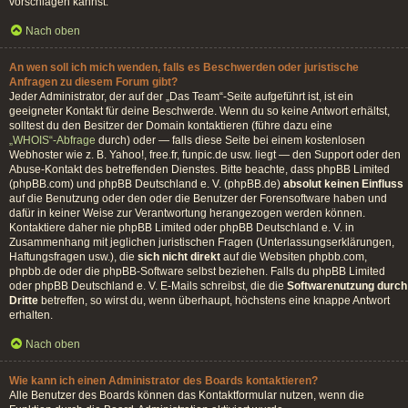
vorschlagen kannst.
Nach oben
An wen soll ich mich wenden, falls es Beschwerden oder juristische
Anfragen zu diesem Forum gibt?
Jeder Administrator, der auf der „Das Team“-Seite aufgeführt ist, ist ein
geeigneter Kontakt für deine Beschwerde. Wenn du so keine Antwort erhältst,
solltest du den Besitzer der Domain kontaktieren (führe dazu eine
„WHOIS“-Abfrage
durch) oder — falls diese Seite bei einem kostenlosen
Webhoster wie z. B. Yahoo!, free.fr, funpic.de usw. liegt — den Support oder den
Abuse-Kontakt des betreffenden Dienstes. Bitte beachte, dass phpBB Limited
(phpBB.com) und phpBB Deutschland e. V. (phpBB.de)
absolut keinen Einfluss
auf die Benutzung oder den oder die Benutzer der Forensoftware haben und
dafür in keiner Weise zur Verantwortung herangezogen werden können.
Kontaktiere daher nie phpBB Limited oder phpBB Deutschland e. V. in
Zusammenhang mit jeglichen juristischen Fragen (Unterlassungserklärungen,
Haftungsfragen usw.), die
sich nicht direkt
auf die Websiten phpbb.com,
phpbb.de oder die phpBB-Software selbst beziehen. Falls du phpBB Limited
oder phpBB Deutschland e. V. E-Mails schreibst, die die
Softwarenutzung durch
Dritte
betreffen, so wirst du, wenn überhaupt, höchstens eine knappe Antwort
erhalten.
Nach oben
Wie kann ich einen Administrator des Boards kontaktieren?
Alle Benutzer des Boards können das Kontaktformular nutzen, wenn die