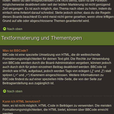
holen. Wenn du den entsprechenden Link nicht siehst, dann ist die Funktion
möglicherweise deaktiviert oder seit der letzten Markierung ist nicht genügend
Zeit vergangen. Es ist auch möglich, das Thema nach oben zu holen, indem du
einfach eine Antwort darauf schreibst. Stelle jedoch sicher, dass du die Regeln
dieses Boards beachtest! Es wird meist nicht gerne gesehen, wenn ohne triftigen
Grund auf alte oder abgeschlossene Themen geantwortet wird.
Nach oben
Textformatierung und Thementypen
Was ist BBCode?
BBCode ist eine spezielle Umsetzung von HTML, die dir weitreichende
Formatierungsmöglichkeiten für deinen Text gibt. Die Rechte zur Verwendung
von BBCode werden durch die Board-Administration vergeben, können jedoch
auch durch dich für jeden einzelnen Beitrag deaktiviert werden. BBCode ist
ähnlich wie HTML aufgebaut, jedoch werden Tags von eckigen („[“ und „]“) statt
spitzen („<“ und „>“) Klammern eingeschlossen. Weitere Informationen zu
BBCode findest du auf einer speziellen Hilfe-Seite, die von der Seite zur
Beitragserstellung aus zugänglich ist.
Nach oben
Kann ich HTML benutzen?
Nein, es ist nicht möglich, HTML-Code in Beiträgen zu verwenden. Die meisten
Formatierungsmöglichkeiten, die HTML bietet, können über BBCode erreicht
werden.