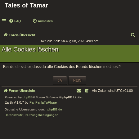
Tales of Tamar
FAQ
Anmelden
S
Foren-Übersicht
Aktuelle Zeit: Sa Aug 08, 2026 4:09 am
u
Alle Cookies löschen
c
h
e
Bist du dir sicher, dass du alle Cookies des Boards löschen möchtest?
Foren-Übersicht
Alle Zeiten sind
UTC+01:00
Powered by
phpBB
® Forum Software © phpBB Limited
Earth V.1.0.7 by
FanFanlaTuFlippe
Deutsche Übersetzung durch
phpBB.de
Datenschutz
|
Nutzungsbedingungen