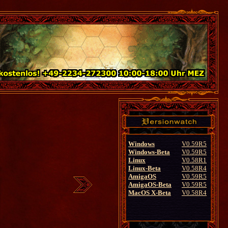
Windows
V0.59R5
Windows-Beta
V0.59R5
Linux
V0.58R1
Linux-Beta
V0.58R4
AmigaOS
V0.59R5
AmigaOS-Beta
V0.59R5
MacOS X-Beta
V0.58R4